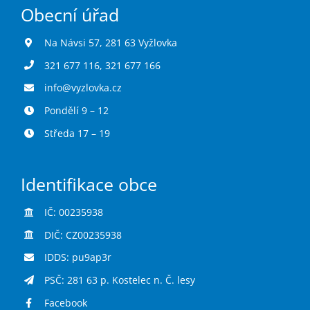
Obecní úřad
Na Návsi 57, 281 63 Vyžlovka
321 677 116
,
321 677 166
info@vyzlovka.cz
Pondělí 9 – 12
Středa 17 – 19
Identifikace obce
IČ: 00235938
DIČ: CZ00235938
IDDS: pu9ap3r
PSČ: 281 63 p. Kostelec n. Č. lesy
Facebook