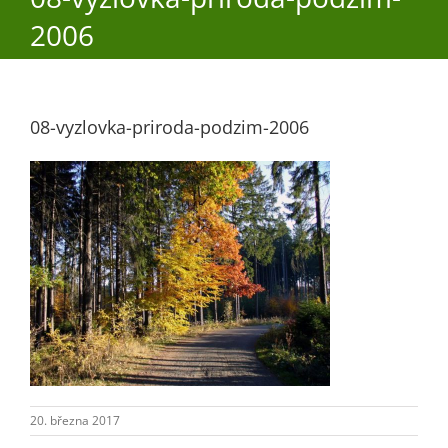
2006
O obci
08-vyzlovka-priroda-podzim-2006
Aktuality
Škola
Turistika
Koupaliště
Hlášení závad
20. března 2017