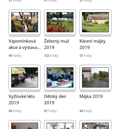
31
Fotky
51
Fotky
37
Fotky
Vzpomínková
Železný muž
Kácení májky
akce a výstava
…
2019
2019
40
Fotky
123
Fotky
37
Fotky
Vyžlovké léto
Dětský den
Májka 2019
2019
2019
60
Fotky
67
Fotky
48
Fotky