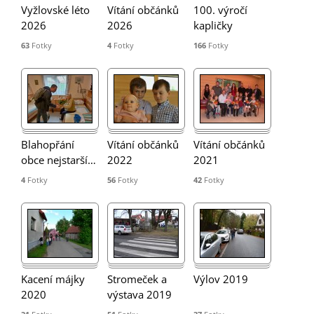
Turistika
Vyžlovské léto
Vítání občánků
100. výročí
2026
2026
kapličky
63
Fotky
4
Fotky
166
Fotky
Koupaliště
Hlášení závad
Kontakty
Blahopřání
Vítání občánků
Vítání občánků
obce nejstarší
…
2022
2021
4
Fotky
56
Fotky
42
Fotky
Kacení májky
Stromeček a
Výlov 2019
2020
výstava 2019