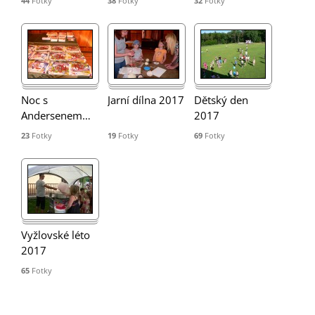
44
Fotky
38
Fotky
32
Fotky
Noc s
Jarní dílna 2017
Dětský den
Andersenem
…
2017
23
Fotky
19
Fotky
69
Fotky
Vyžlovské léto
2017
65
Fotky