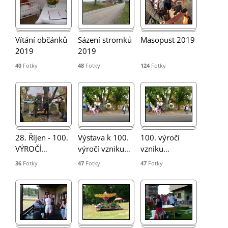
Vítání občánků
Sázení stromků
Masopust 2019
2019
2019
40
Fotky
48
Fotky
124
Fotky
28. Říjen - 100.
Výstava k 100.
100. výročí
VÝROČÍ
…
výročí vzniku
…
vzniku
…
36
Fotky
47
Fotky
47
Fotky