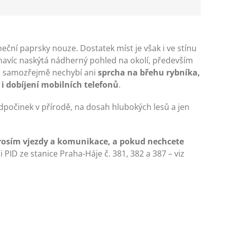
eční paprsky nouze. Dostatek míst je však i ve stínu
e navíc naskýtá nádherný pohled na okolí, především
lu samozřejmě nechybí ani
sprcha na břehu rybníka,
i dobíjení mobilních telefonů
.
dpočinek v přírodě, na dosah hlubokých lesů a jen
rosím vjezdy a komunikace, a pokud nechcete
PID ze stanice Praha-Háje č. 381, 382 a 387 – viz