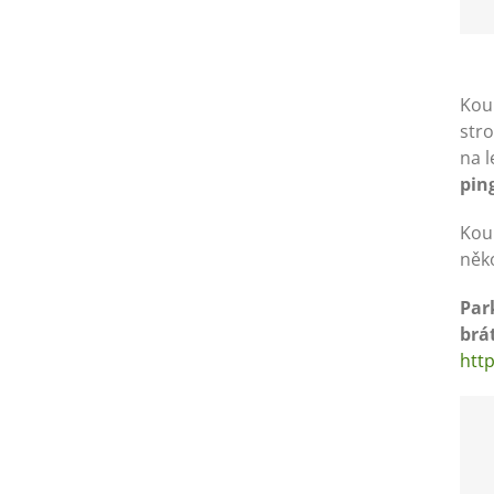
Koup
stro
na l
pin
Koup
něk
Par
brá
htt