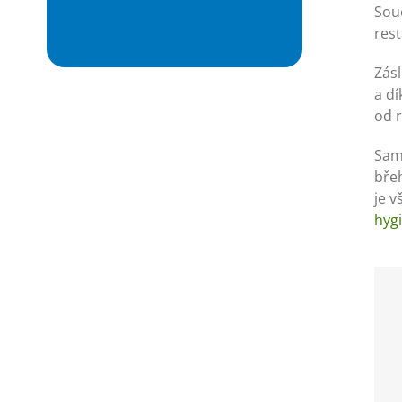
Souč
res
Zásl
a dí
od 
Sam
bře
je 
hygi