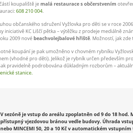
ástí koupaliště je
malá restaurace s občerstvením
otevřen
tauraci:
608 210 004
.
uhou občanského sdružení Vyžlovka pro děti se v roce 2006 
ky iniciativě KC Liščí pětka – výtěžku z prodeje mediálně zná
roku 2009 nové
beachvolejbalové hřiště
. Možností, jak zde
otné koupání je pak umožněno v chovném rybníku Vyžlovský 
hem (vhodné pro děti). Jelikož je rybník určen především pr
však pravidelně podrobována důkladným rozborům – aktuální
enické stanice.
V sezóně je vstup do areálu zpoplatněn od 9 do 18 hod.
přístupný vjezdovou bránou vedle budovy. Úhrada vs
nebo MINCEMI 50, 20 a 10 Kč v automatickém vstupním t