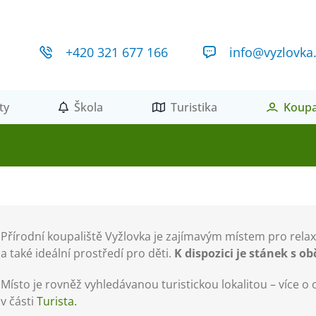
+420 321 677 166
info@vyzlovka
ty
Škola
Turistika
Koupa
Přírodní koupaliště Vyžlovka je zajímavým místem pro relax
a také ideální prostředí pro děti.
K dispozici je stánek s o
Místo je rovněž vyhledávanou turistickou lokalitou – více o 
v části
Turista.