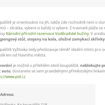
aliště je orientováno na jih, takže zde rozhodně není o slun
mů – zkrátka, vybere si každý si vybere. Z travnaté pláže s
esy
Národní přírodní rezervace Voděradské bučiny
. V areá
gpongový stůl, stojany na kola, úložné zamykací skřínky 
aliště Vyžlovka tedy představuje téměř ideální místo pro o
olik km od hlavního města.
kování
je možné v přilehlém okolí koupaliště,
neblokujte p
t auto
, dostanete se sem pravidelnými příměstskými linkami 
ps://www.pid.cz
Adresa:
Vyžlovka, Ke koupališti 118