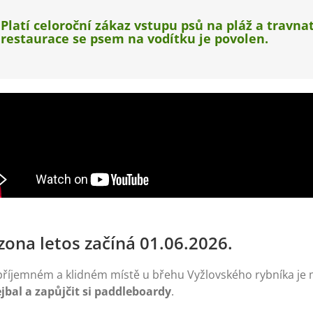
Platí celoroční zákaz vstupu psů na pláž a travna
restaurace se psem na vodítku je povolen.
zona letos začíná 01.06.2026.
příjemném a klidném místě u břehu Vyžlovského rybníka je 
ejbal a zapůjčit si paddleboardy
.