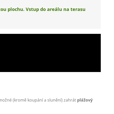
tou plochu. Vstup do areálu na terasu
možné (kromě koupání a slunění) zahrát
plážový