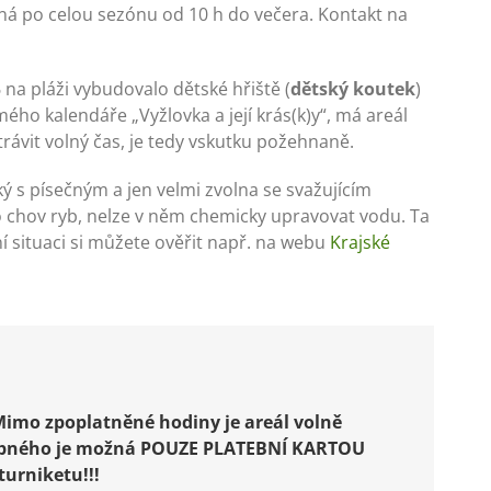
á po celou sezónu od 10 h do večera. Kontakt na
na pláži vybudovalo dětské hřiště (
dětský koutek
)
mého kalendáře „Vyžlovka a její krás(k)y“, má areál
 trávit volný čas, je tedy vskutku požehnaně.
s písečným a jen velmi zvolna se svažujícím
o chov ryb, nelze v něm chemicky upravovat vodu. Ta
 situaci si můžete ověřit např. na webu
Krajské
 Mimo zpoplatněné hodiny je areál volně
tupného je možná POUZE PLATEBNÍ KARTOU
urniketu!!!