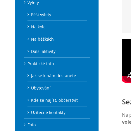
Výlety
Pěší výlety
Na kole
Na běžkách
Další aktivity
Praktické info
Jak se k nám dostanete
Ubytování
Se
Kde se najíst, občerstvit
Užitečné kontakty
Na 
vol
Foto