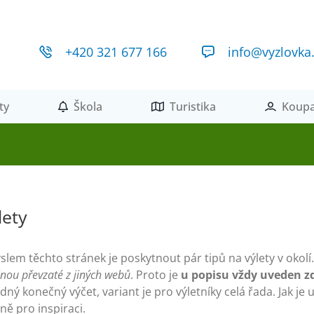
+420 321 677 166
info@vyzlovka
ty
Škola
Turistika
Koupa
lety
slem těchto stránek je poskytnout pár tipů na výlety v oko
inou převzaté z jiných webů
. Proto je
u popisu vždy uveden z
dný konečný výčet, variant je pro výletníky celá řada. Jak je u
ně pro inspiraci.