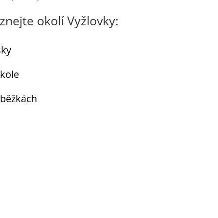
znejte okolí Vyžlovky:
šky
kole
 běžkách