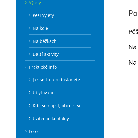
Výlety
Po
Pěší výlety
Na kole
Pě
Na běžkách
Na 
Další aktivity
Na
Praktické info
Jak se k nám dostanete
Ubytování
Kde se najíst, občerstvit
Užitečné kontakty
Foto