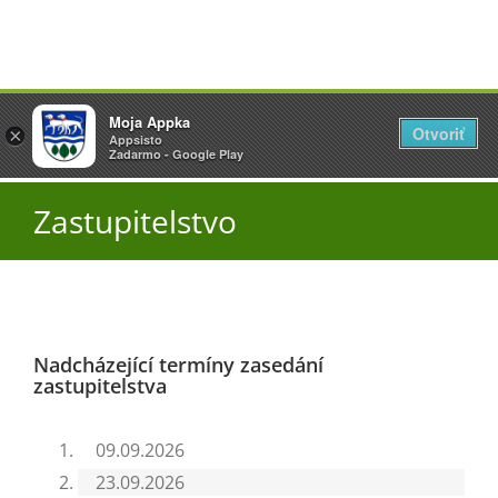
Přeskočit
Vyžlovka
Moja Appka
na
Otvoriť
Otevřít
×
×
AppSisto
Appsisto
obsah
Togg
- In Google Play
Zadarmo - Google Play
Navi
Úřad
Zastupitelstvo
O obci
Aktuality
Nadcházející termíny zasedání
zastupitelstva
Škola
09.09.2026
23.09.2026