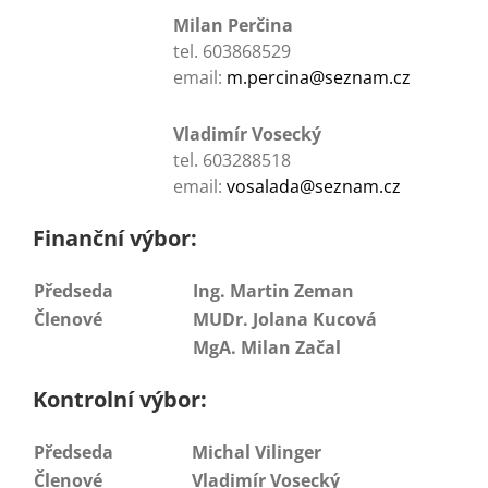
Milan Perčina
tel. 603868529
email:
m.percina@seznam.cz
Vladimír Vosecký
tel. 603288518
email:
vosalada@seznam.cz
Finanční výbor:
Předseda
Ing. Martin Zeman
Členové
MUDr. Jolana
Kucová
MgA. Milan Začal
Kontrolní výbor:
Předseda
Michal Vilinger
Členové
Vladimír Vosecký