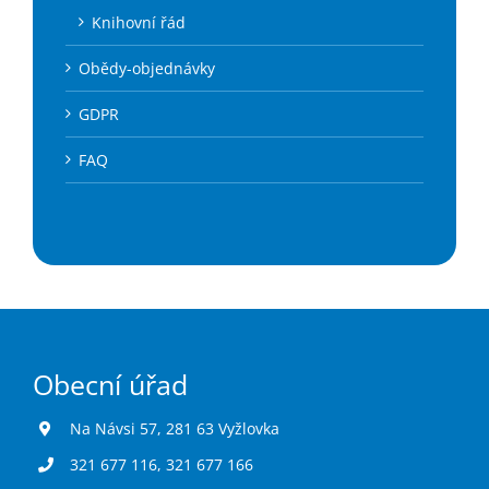
Knihovní řád
Obědy-objednávky
GDPR
FAQ
Obecní úřad
Na Návsi 57, 281 63 Vyžlovka
321 677 116
,
321 677 166