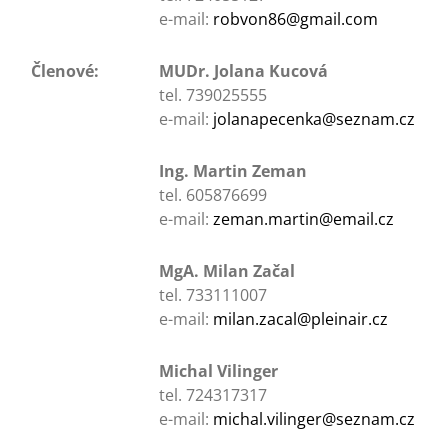
e-mail:
robvon86@gmail.com
Členové:
MUDr. Jolana Kucová
tel. 739025555
e-mail:
jolanapecenka@seznam.cz
Ing. Martin Zeman
tel. 605876699
e-mail:
zeman.martin@email.cz
MgA. Milan Začal
tel. 733111007
e-mail:
milan.zacal@pleinair.cz
Michal Vilinger
tel. 724317317
e-mail:
michal.vilinger@seznam.cz