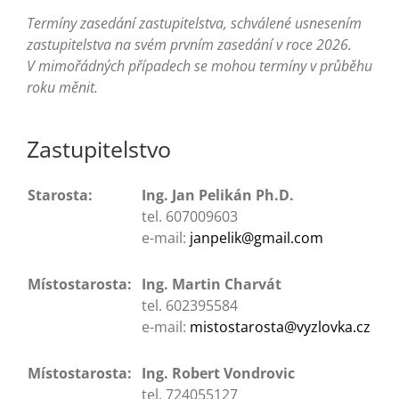
Turistika
Termíny zasedání zastupitelstva, schválené usnesením
zastupitelstva na svém prvním zasedání v roce 2026.
Koupaliště
V mimořádných případech se mohou termíny v průběhu
roku měnit.
Hlášení závad
Zastupitelstvo
Kontakty
Starosta:
Ing. Jan Pelikán Ph.D.
tel. 607009603
e-mail:
janpelik@gmail.com
Místostarosta:
Ing. Martin Charvát
tel. 602395584
e-mail:
mistostarosta@vyzlovka.cz
Místostarosta:
Ing. Robert Vondrovic
tel. 724055127