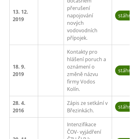
dočasném
přerušení
13. 12.
napojování
stáhnou
2019
nových
vodovodních
přípojek.
Kontakty pro
hlášení poruch a
18. 9.
oznámení o
stáhnou
2019
změně názvu
firmy Vodos
Kolín.
28. 4.
Zápis ze setkání v
stáhnou
2016
Březinkách.
Intenzifikace
ČOV- vyjádření