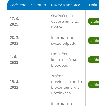
Vyvěšeno
Sejmuto
Název a anotace
Dokumen
Osvědčení o
17. 6.
úspoře emisí za
stáhnou
2025
r.2024.
28. 3.
Informace ke
stáhnou
2023
svozu odpadů.
Umístění
1. 6.
kontejnerů na
stáhnou
2022
bioodpad.
Změna
15. 4.
otevíracích hodin
stáhnou
2022
biokontejneru v
Březinkách.
Informace k