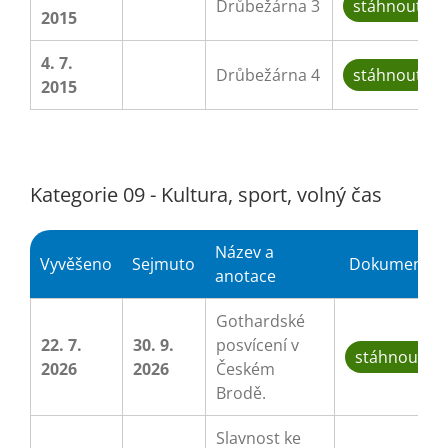
Drůbežárna 3
stáhnout
2015
4. 7.
Drůbežárna 4
stáhnout
2015
Kategorie 09 - Kultura, sport, volný čas
Název a
Vyvěšeno
Sejmuto
Dokument
anotace
Gothardské
22. 7.
30. 9.
posvícení v
stáhnout
2026
2026
Českém
Brodě.
Slavnost ke