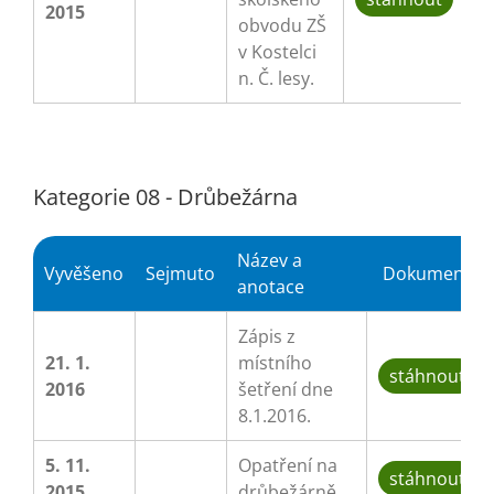
2015
obvodu ZŠ
v Kostelci
n. Č. lesy.
Kategorie 08 - Drůbežárna
Název a
Vyvěšeno
Sejmuto
Dokument
anotace
Zápis z
21. 1.
místního
stáhnout
2016
šetření dne
8.1.2016.
5. 11.
Opatření na
stáhnout
2015
drůbežárně.