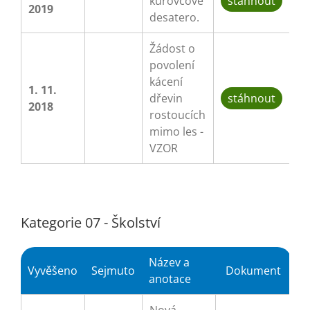
kůrovcové
stáhnout
2019
desatero.
Žádost o
povolení
kácení
1. 11.
dřevin
stáhnout
2018
rostoucích
mimo les -
VZOR
Kategorie 07 - Školství
Název a
Vyvěšeno
Sejmuto
Dokument
anotace