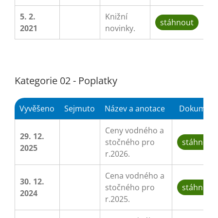
5. 2.
Knižní
stáhnout
2021
novinky.
Kategorie 02 - Poplatky
Vyvěšeno
Sejmuto
Název a anotace
Dokument
Ceny vodného a
29. 12.
stočného pro
stáhnout
2025
r.2026.
Cena vodného a
30. 12.
stočného pro
stáhnout
2024
r.2025.