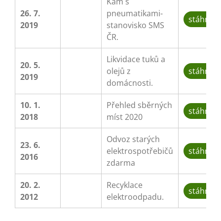
Kam s
26. 7.
pneumatikami-
stáhnou
2019
stanovisko SMS
ČR.
Likvidace tuků a
20. 5.
olejů z
stáhnou
2019
domácnosti.
10. 1.
Přehled sběrných
stáhnou
2018
míst 2020
Odvoz starých
23. 6.
elektrospotřebičů
stáhnou
2016
zdarma
20. 2.
Recyklace
stáhnou
2012
elektroodpadu.