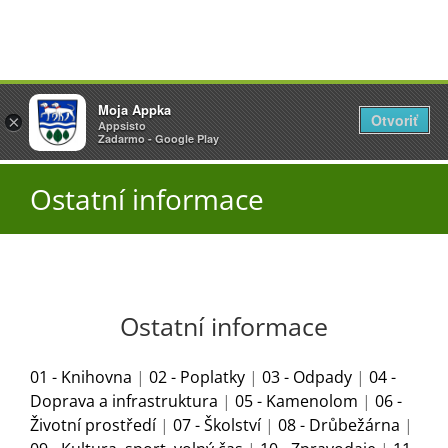
Přeskočit
Vyžlovka
Moja Appka
na
Otvoriť
Otevřít
×
×
AppSisto
Appsisto
obsah
Togg
- In Google Play
Zadarmo - Google Play
Navi
Úřad
Ostatní informace
O obci
Aktuality
Ostatní informace
01 - Knihovna
|
02 - Poplatky
|
03 - Odpady
|
04 -
Škola
Doprava a infrastruktura
|
05 - Kamenolom
|
06 -
Životní prostředí
|
07 - Školství
|
08 - Drůbežárna
|