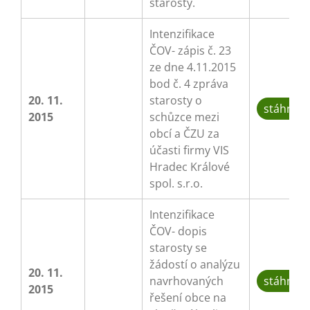
starosty.
Intenzifikace
ČOV- zápis č. 23
ze dne 4.11.2015
bod č. 4 zpráva
20. 11.
starosty o
stáhnou
2015
schůzce mezi
obcí a ČZU za
účasti firmy VIS
Hradec Králové
spol. s.r.o.
Intenzifikace
ČOV- dopis
starosty se
žádostí o analýzu
20. 11.
navrhovaných
stáhnou
2015
řešení obce na