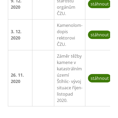
9. 12.
starostů
stáhnout
2020
orgánům
ČZU.
Kamenolom-
3. 12.
dopis
stáhnout
2020
rektorovi
ČZU.
Záměr těžby
kamene v
katastrálním
26. 11.
území
stáhnout
2020
Štíhlic- vývoj
situace říjen-
listopad
2020.