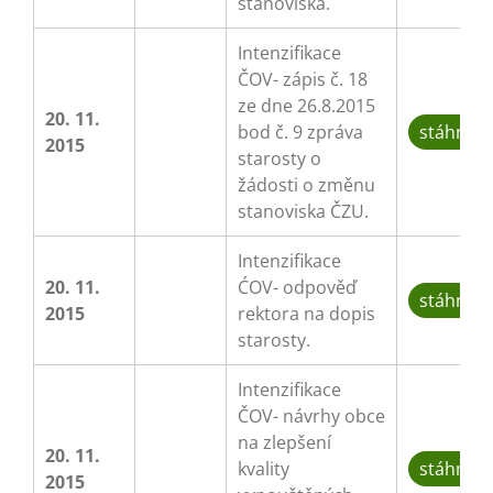
stanoviska.
Intenzifikace
ČOV- zápis č. 18
ze dne 26.8.2015
20. 11.
bod č. 9 zpráva
stáhnou
2015
starosty o
žádosti o změnu
stanoviska ČZU.
Intenzifikace
20. 11.
ĆOV- odpověď
stáhnou
2015
rektora na dopis
starosty.
Intenzifikace
ČOV- návrhy obce
na zlepšení
20. 11.
kvality
stáhnou
2015