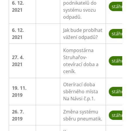
6. 12.
podnikatelů do
stáhnou
2021
systému svozu
odpadů.
6. 12.
Jak bude probíhat
stáhnou
2021
vážení odpadů?
Kompostárna
27. 4.
Struhařov-
stáhnou
2021
otevírací doba a
ceník.
Oterírací doba
19. 11.
sběrného místa
stáhnou
2019
Na Návsi č.p.1.
26. 7.
Změna systému
stáhnou
2019
sběru pneumatik.