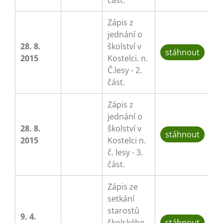
část.
Zápis z
jednání o
28. 8.
školství v
stáhnout
2015
Kostelci. n.
Č.lesy - 2.
část.
Zápis z
jednání o
28. 8.
školství v
stáhnout
2015
Kostelci n.
č. lesy - 3.
část.
Zápis ze
setkání
starostů
9. 4.
školského
stáhnout