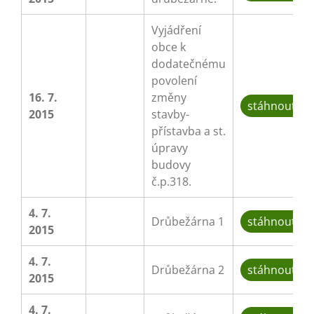
Vyjádření
obce k
dodatečnému
povolení
16. 7.
změny
stáhnout
2015
stavby-
přístavba a st.
úpravy
budovy
č.p.318.
4. 7.
Drůbežárna 1
stáhnout
2015
4. 7.
Drůbežárna 2
stáhnout
2015
4. 7.