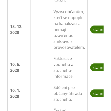
r.2021.
Výzva občanům,
kteří se napojili
na kanalizaci a
18. 12.
nemají
stáhnout
2020
uzavřenou
smlouvu s
provozovatelem.
Fakturace
10. 6.
vodného a
stáhnout
2020
stočného-
informace.
Sdělení pro
10. 1.
občany-úhrada
stáhnout
2020
stočného.
Čestné