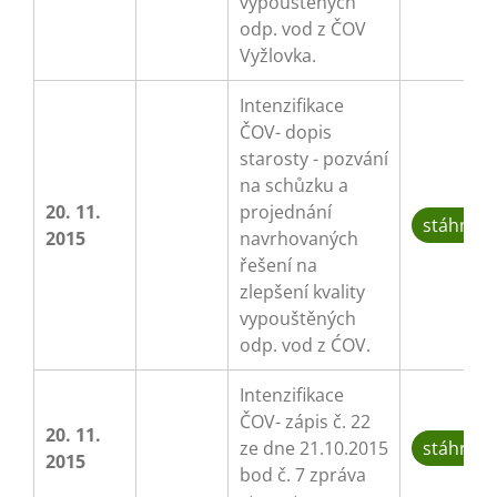
vypouštěných
odp. vod z ČOV
Vyžlovka.
Intenzifikace
ČOV- dopis
starosty - pozvání
na schůzku a
20. 11.
projednání
stáhnou
2015
navrhovaných
řešení na
zlepšení kvality
vypouštěných
odp. vod z ĆOV.
Intenzifikace
ČOV- zápis č. 22
20. 11.
ze dne 21.10.2015
stáhnou
2015
bod č. 7 zpráva