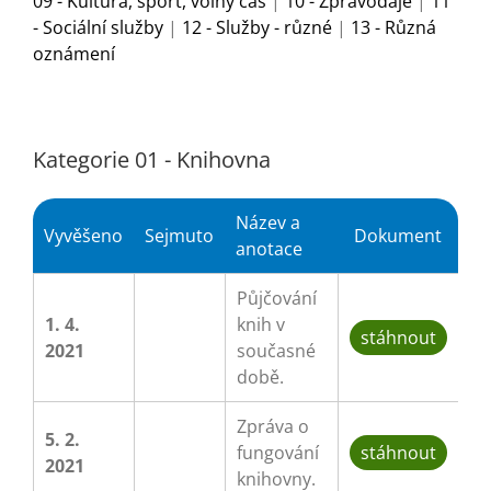
09 - Kultura, sport, volný čas
|
10 - Zpravodaje
|
11
Turistika
- Sociální služby
|
12 - Služby - různé
|
13 - Různá
oznámení
Koupaliště
Hlášení závad
Kategorie 01 - Knihovna
Kontakty
Název a
Vyvěšeno
Sejmuto
Dokument
anotace
Půjčování
1. 4.
knih v
stáhnout
2021
současné
době.
Zpráva o
5. 2.
fungování
stáhnout
2021
knihovny.