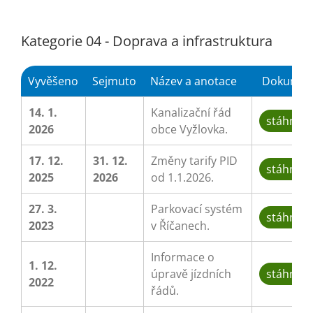
Kategorie 04 - Doprava a infrastruktura
Vyvěšeno
Sejmuto
Název a anotace
Dokumen
14. 1.
Kanalizační řád
stáhnou
2026
obce Vyžlovka.
17. 12.
31. 12.
Změny tarify PID
stáhnou
2025
2026
od 1.1.2026.
27. 3.
Parkovací systém
stáhnou
2023
v Říčanech.
Informace o
1. 12.
úpravě jízdních
stáhnou
2022
řádů.