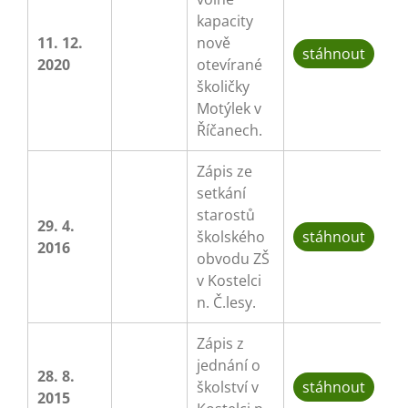
kapacity
11. 12.
nově
stáhnout
2020
otevírané
školičky
Motýlek v
Říčanech.
Zápis ze
setkání
starostů
29. 4.
školského
stáhnout
2016
obvodu ZŠ
v Kostelci
n. Č.lesy.
Zápis z
jednání o
28. 8.
školství v
stáhnout
2015