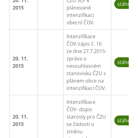
20. 11.
ČZU ŠLP k
stáhnou
2015
plánované
intenzifikaci
obecní ČOV.
Intenzifikace
ČOV-zápis č. 16
ze dne 27.7.2015-
20. 11.
zpráva o
stáhnou
2015
nesouhlasném
stanovisku ČZU s
plánem obce na
intenzifikaci ČOV.
Intenzifikace
ČOV- dopis
20. 11.
starosty pro ČZU
stáhnou
2015
se žádostí o
změnu