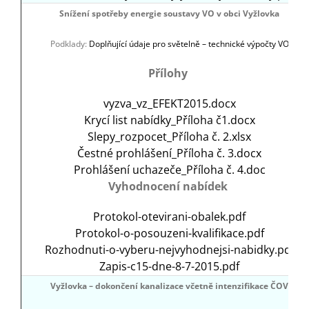
Snížení spotřeby energie soustavy VO v obci Vyžlovka
Podklady:
Doplňující údaje pro světelně – technické výpočty VO
Přílohy
vyzva_vz_EFEKT2015.docx
Krycí list nabídky_Příloha č1.docx
Slepy_rozpocet_Příloha č. 2.xlsx
Čestné prohlášení_Příloha č. 3.docx
Prohlášení uchazeče_Příloha č. 4.doc
Vyhodnocení nabídek
Protokol-otevirani-obalek.pdf
Protokol-o-posouzeni-kvalifikace.pdf
Rozhodnuti-o-vyberu-nejvyhodnejsi-nabidky.pdf
Zapis-c15-dne-8-7-2015.pdf
Vyžlovka – dokončení kanalizace včetně intenzifikace ČOV