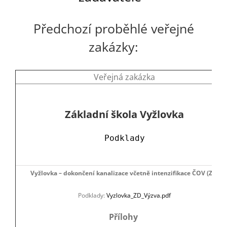
Turistika
Předchozí proběhlé veřejné
Koupaliště
zakázky:
Hlášení závad
Veřejná zakázka
Kontakty
Základní škola Vyžlovka
Podklady
Vyžlovka – dokončení kanalizace včetně intenzifikace ČOV (ZD)
Podklady:
Vyzlovka_ZD_Výzva.pdf
Přílohy