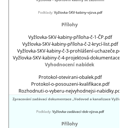
Podklady:
Vyžlovka-SKV-kabiny-výzva.pdf
Přílohy
Vyžlovka-SKV-kabiny-příloha-č-1-ČP.pdf
Vyžlovka-SKV-kabiny-příloha-č-2-krycí-list.pdf
Vyžlovka-SKV-kabiny-č-3-prohlášení-uchazeče.pdf
Vyžlovka-SKV-kabiny-č-4-projektová-dokumentace.ZIP
Vyhodnocení nabídek
Protokol-otevirani-obalek.pdf
Protokol-o-posouzeni-kvalifikace.pdf
Rozhodnuti-o-vyberu-nejvyhodnejsi-nabidky.pdf
Zpracování zadávací dokumentace „Vodovod a kanalizace Vyžlovka“
Podklady:
Vyžlovka-zadávací-dok-výzva.pdf
Přílohy