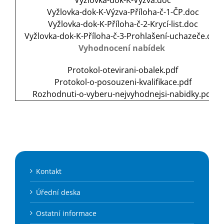
Vyžlovka-dok-K-Výzva.doc
Vyžlovka-dok-K-Výzva-Příloha-č-1-ČP.doc
Vyžlovka-dok-K-Příloha-č-2-Krycí-list.doc
Vyžlovka-dok-K-Příloha-č-3-Prohlašení-uchazeče.doc
Vyhodnocení nabídek
Protokol-otevirani-obalek.pdf
Protokol-o-posouzeni-kvalifikace.pdf
Rozhodnuti-o-vyberu-nejvyhodnejsi-nabidky.pdf
Kontakt
Úřední deska
Ostatní informace