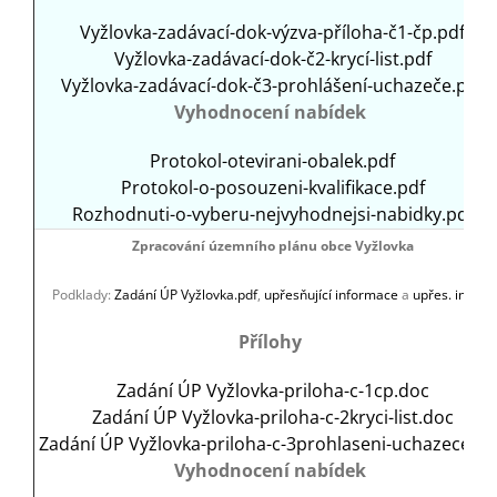
Vyžlovka-zadávací-dok-výzva-příloha-č1-čp.pdf
Vyžlovka-zadávací-dok-č2-krycí-list.pdf
Vyžlovka-zadávací-dok-č3-prohlášení-uchazeče.pdf
Vyhodnocení nabídek
Protokol-otevirani-obalek.pdf
Protokol-o-posouzeni-kvalifikace.pdf
Rozhodnuti-o-vyberu-nejvyhodnejsi-nabidky.pdf
Zpracování územního plánu obce Vyžlovka
Podklady:
Zadání ÚP Vyžlovka.pdf
,
upřesňující informace
a
upřes. info. 2
Přílohy
Zadání ÚP Vyžlovka-priloha-c-1cp.doc
Zadání ÚP Vyžlovka-priloha-c-2kryci-list.doc
Zadání ÚP Vyžlovka-priloha-c-3prohlaseni-uchazece.d
Vyhodnocení nabídek