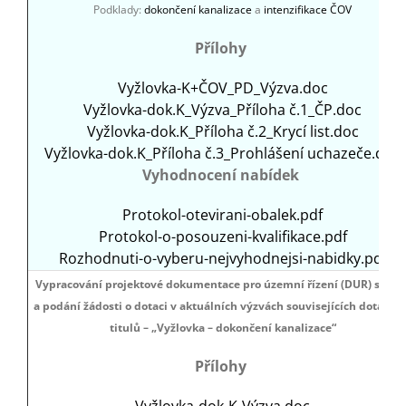
Podklady:
dokončení kanalizace
a
intenzifikace ČOV
Přílohy
Vyžlovka-K+ČOV_PD_Výzva.doc
Vyžlovka-dok.K_Výzva_Příloha č.1_ČP.doc
Vyžlovka-dok.K_Příloha č.2_Krycí list.doc
Vyžlovka-dok.K_Příloha č.3_Prohlášení uchazeče.doc
Vyhodnocení nabídek
Protokol-otevirani-obalek.pdf
Protokol-o-posouzeni-kvalifikace.pdf
Rozhodnuti-o-vyberu-nejvyhodnejsi-nabidky.pdf
Vypracování projektové dokumentace pro územní řízení (DUR) stavb
a podání žádosti o dotaci v aktuálních výzvách souvisejících dotační
titulů – „Vyžlovka – dokončení kanalizace“
Přílohy