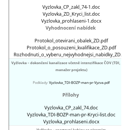
Vyzlovka_CP_zakl_74-1.doc
Vyzlovka_ZD_Kryci_list.doc
Vyzlovka_prohlaseni-1.docx
Vyhodnocení nabídek
Protokol_otevirani_obalek_ZD.pdf
Protokol_o_posouzeni_kvalifikace_ZD.pdf
Rozhodnuti_o_vyberu_nejvyhodnejsi_nabidky_ZD.pdf
Vyžlovka – dokončení kanalizace včetně intenzifikace ČOV (TDI, BOZP
manažer projektu)
Podklady:
Vyzlovka_TDI-BOZP-man-pr-Vyzva.pdf
Přílohy
Vyzlovka_CP_zakl_74.doc
Vyzlovka_TDI-BOZP-man-pr-Kryci-list.doc
Vyzlovka_prohlaseni.docx
Vyžlovka – sportovní kabiny se zázemím