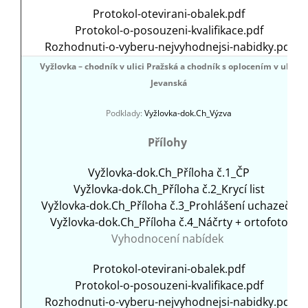
Protokol-otevirani-obalek.pdf
Protokol-o-posouzeni-kvalifikace.pdf
Rozhodnuti-o-vyberu-nejvyhodnejsi-nabidky.pdf
Vyžlovka – chodník v ulici Pražská a chodník s oplocením v ulici
Jevanská
Podklady:
Vyžlovka-dok.Ch_Výzva
Přílohy
Vyžlovka-dok.Ch_Příloha č.1_ČP
Vyžlovka-dok.Ch_Příloha č.2_Krycí list
Vyžlovka-dok.Ch_Příloha č.3_Prohlášení uchazeče
Vyžlovka-dok.Ch_Příloha č.4_Náčrty + ortofoto
Vyhodnocení nabídek
Protokol-otevirani-obalek.pdf
Protokol-o-posouzeni-kvalifikace.pdf
Rozhodnuti-o-vyberu-nejvyhodnejsi-nabidky.pdf