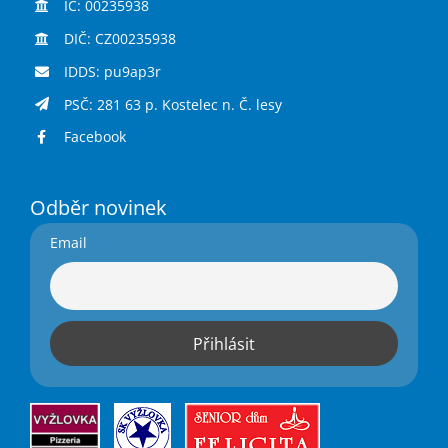
IČ: 00235938
DIČ: CZ00235938
IDDS: pu9ap3r
PSČ: 281 63 p. Kostelec n. Č. lesy
Facebook
Odběr novinek
Email