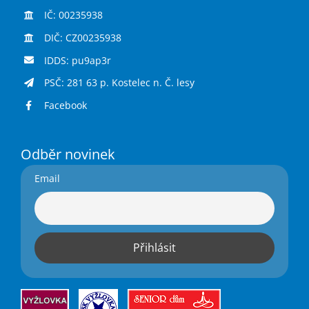
IČ: 00235938
DIČ: CZ00235938
IDDS: pu9ap3r
PSČ: 281 63 p. Kostelec n. Č. lesy
Facebook
Odběr novinek
Email