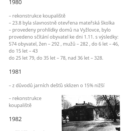
1980
Turistika
– rekonstrukce koupaliště
Koupaliště
– 23.8 byla slavnostně otevřena mateřská školka
– provedeny prohlídky domů na Vyžlovce, bylo
provedeno sčítání obyvatel ke dni 1.11. s výsledky:
Hlášení závad
574 obyvatel, žen – 292 , mužů – 282 , do 6 let – 46,
do 15 let – 43
do 25 let 79, do 35 let – 78, nad 36 let – 328.
Kontakty
1981
– z důvodů jarních dešťů sklizen o 15% nižší
– rekonstrukce
koupaliště
1982