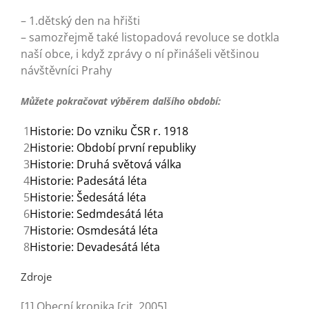
– 1.dětský den na hřišti
– samozřejmě také listopadová revoluce se dotkla
naší obce, i když zprávy o ní přinášeli většinou
návštěvníci Prahy
Můžete pokračovat výběrem dalšího období:
1
Historie: Do vzniku ČSR r. 1918
2
Historie: Období první republiky
3
Historie: Druhá světová válka
4
Historie: Padesátá léta
5
Historie: Šedesátá léta
6
Historie: Sedmdesátá léta
7
Historie: Osmdesátá léta
8
Historie: Devadesátá léta
Zdroje
[1] Obecní kronika [cit. 2005]