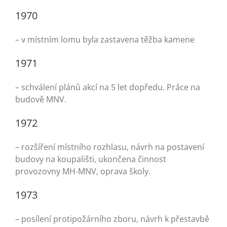
Turistika
1970
Koupaliště
– v místním lomu byla zastavena těžba kamene
1971
Hlášení závad
– schválení plánů akcí na 5 let dopředu. Práce na
budově MNV.
Kontakty
1972
– rozšíření místního rozhlasu, návrh na postavení
budovy na koupališti, ukončena činnost
provozovny MH-MNV, oprava školy.
1973
– posílení protipožárního zboru, návrh k přestavbě