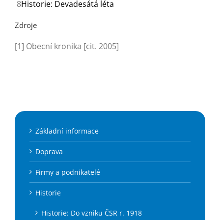
8
Historie: Devadesátá léta
Zdroje
[1] Obecní kronika [cit. 2005]
Základní informace
Doprava
Firmy a podnikatelé
Historie
Historie: Do vzniku ČSR r. 1918