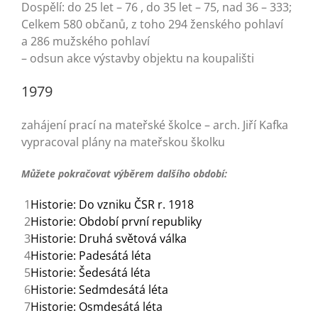
Dospělí: do 25 let – 76 , do 35 let – 75, nad 36 – 333;
Celkem 580 občanů, z toho 294 ženského pohlaví
a 286 mužského pohlaví
– odsun akce výstavby objektu na koupališti
1979
zahájení prací na mateřské školce – arch. Jiří Kafka
vypracoval plány na mateřskou školku
Můžete pokračovat výběrem dalšího období:
1
Historie: Do vzniku ČSR r. 1918
2
Historie: Období první republiky
3
Historie: Druhá světová válka
4
Historie: Padesátá léta
5
Historie: Šedesátá léta
6
Historie: Sedmdesátá léta
7
Historie: Osmdesátá léta