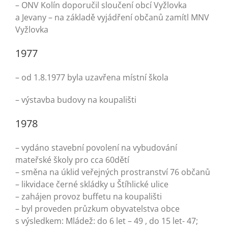
– ONV Kolín doporučil sloučení obcí Vyžlovka
a Jevany – na základě vyjádření občanů zamítl MNV
Vyžlovka
1977
– od 1.8.1977 byla uzavřena místní škola
– výstavba budovy na koupališti
1978
– vydáno stavební povolení na vybudování
mateřské školy pro cca 60dětí
– směna na úklid veřejných prostranství 76 občanů
– likvidace černé skládky u Štíhlické ulice
– zahájen provoz buffetu na koupališti
– byl proveden průzkum obyvatelstva obce
s výsledkem: Mládež: do 6 let – 49 , do 15 let- 47;