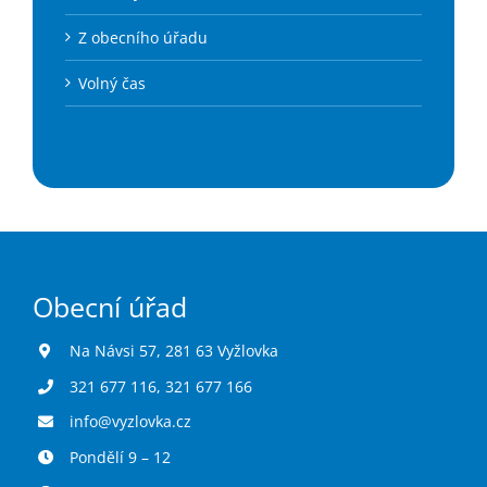
Z obecního úřadu
Volný čas
Obecní úřad
Na Návsi 57, 281 63 Vyžlovka
321 677 116
,
321 677 166
info@vyzlovka.cz
Pondělí 9 – 12