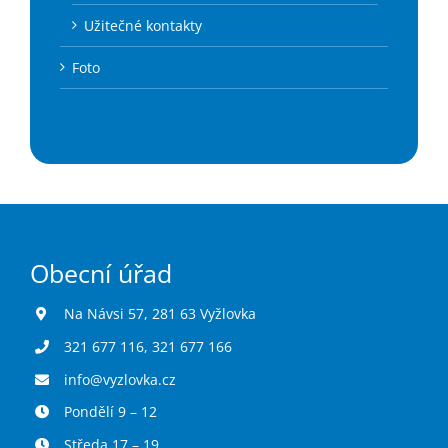
Užitečné kontakty
Foto
Obecní úřad
Na Návsi 57, 281 63 Vyžlovka
321 677 116
,
321 677 166
info@vyzlovka.cz
Pondělí 9 – 12
Středa 17 – 19