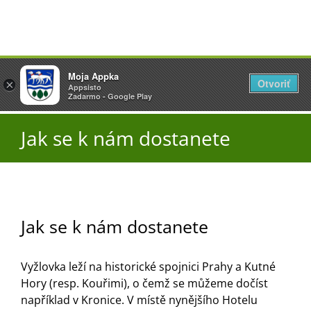
Přeskočit
Vyžlovka
Moja Appka
na
Otvoriť
Otevřít
×
×
AppSisto
Appsisto
obsah
Togg
- In Google Play
Zadarmo - Google Play
Navi
Úřad
Jak se k nám dostanete
O obci
Aktuality
Jak se k nám dostanete
Vyžlovka leží na historické spojnici Prahy a Kutné
Škola
Hory (resp. Kouřimi), o čemž se můžeme dočíst
například v Kronice. V místě nynějšího Hotelu