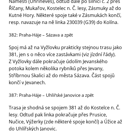
Náměstí (Uhříněves), odtud dále po silnici č. 2 přes
Říčany, Mukařov, Kostelec n. Č. lesy, Zásmuky až do
Kutné Hory. Některé spoje také v Zásmukách končí,
resp. navazuje na ně linka 230039 (G39) do Kolína.
382: Praha-Háje – Sázava a zpět
Spoj má až na Vyžlovku prakticky stejnou trasu jako
381, jen s o něco více zastávkami (viz jízdní řády).
Z Vyžlovky dále pokračuje údolím Jevanského
potoka kolem několika rybníků přes Jevany,
Stříbrnou Skalici až do města Sázava. Část spojů
končí v Jevanech.
387: Praha-Háje – Uhlířské Janovice a zpět
Trasa je shodná se spojem 381 až do Kostelce n. Č.
lesy. Odtud pak linka pokračuje přes Prusice,
Nučice, Výžerky (zde některé spoje končí) a Úžice až
do Uhlířských Janovic.