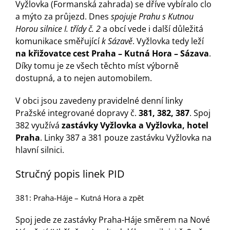
Turistika
Vyžlovka (Formanská zahrada) se dříve vybíralo clo
a mýto za průjezd. Dnes
spojuje Prahu s Kutnou
Horou silnice I. třídy č. 2
a obcí vede i další důležitá
Koupaliště
komunikace směřující
k Sázavě
. Vyžlovka tedy leží
na křižovatce cest Praha – Kutná Hora – Sázava
.
Díky tomu je ze všech těchto míst výborně
Hlášení závad
dostupná, a to nejen automobilem.
V obci jsou zavedeny pravidelné denní linky
Kontakty
Pražské integrované dopravy č.
381, 382, 387
. Spoj
382 využívá
zastávky Vyžlovka a Vyžlovka, hotel
Praha
. Linky 387 a 381 pouze zastávku Vyžlovka na
hlavní silnici.
Stručný popis linek PID
381: Praha-Háje – Kutná Hora a zpět
Spoj jede ze zastávky Praha-Háje směrem na Nové