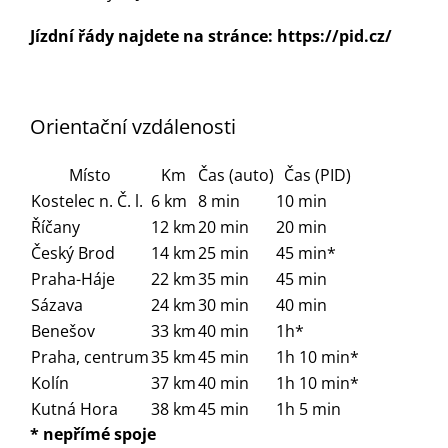
Jízdní řády najdete na stránce:
https://pid.cz/
Orientační vzdálenosti
Místo
Km
Čas (auto)
Čas (PID)
Kostelec n. Č. l.
6 km
8 min
10 min
Říčany
12 km
20 min
20 min
Český Brod
14 km
25 min
45 min*
Praha-Háje
22 km
35 min
45 min
Sázava
24 km
30 min
40 min
Benešov
33 km
40 min
1h*
Praha, centrum
35 km
45 min
1h 10 min*
Kolín
37 km
40 min
1h 10 min*
Kutná Hora
38 km
45 min
1h 5 min
* nepřímé spoje