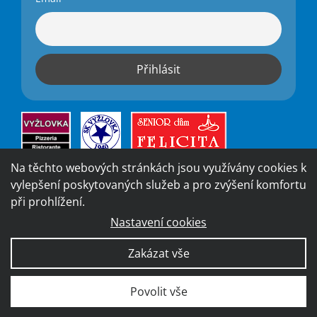
Na těchto webových stránkách jsou využívány cookies k
vylepšení poskytovaných služeb a pro zvýšení komfortu
při prohlížení.
Nastavení cookies
Vytvořila digitální agentura
4WORKS Solutions
|
GDPR
Zakázat vše
Ready
|
Prohlášení o přístupnosti
Povolit vše