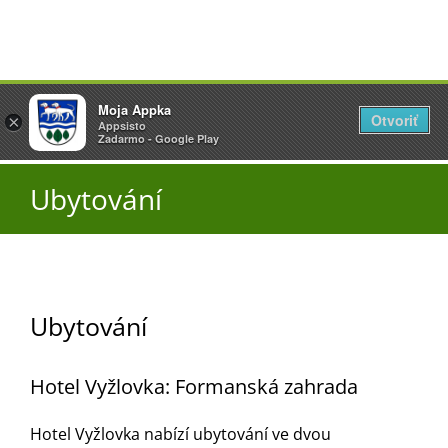
Přeskočit
Vyžlovka
Moja Appka
na
Otvoriť
Otevřít
×
×
AppSisto
Appsisto
obsah
Togg
- In Google Play
Zadarmo - Google Play
Navi
Úřad
Ubytování
O obci
Aktuality
Ubytování
Hotel Vyžlovka: Formanská zahrada
Škola
Hotel Vyžlovka nabízí ubytování ve dvou