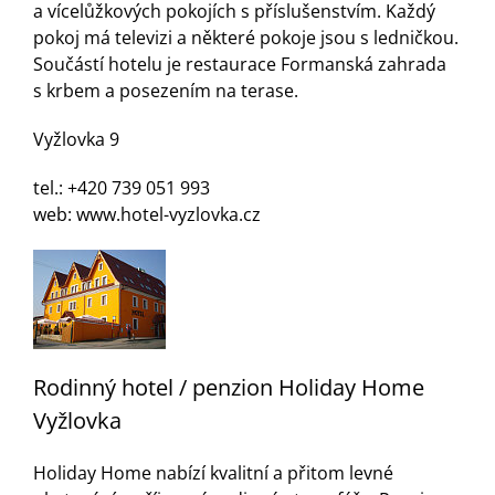
Turistika
a vícelůžkových pokojích s příslušenstvím. Každý
pokoj má televizi a některé pokoje jsou s ledničkou.
Součástí hotelu je restaurace Formanská zahrada
Koupaliště
s krbem a posezením na terase.
Vyžlovka 9
Hlášení závad
tel.: +420 739 051 993
web:
www.hotel-vyzlovka.cz
Kontakty
Rodinný hotel / penzion Holiday Home
Vyžlovka
Holiday Home nabízí kvalitní a přitom levné