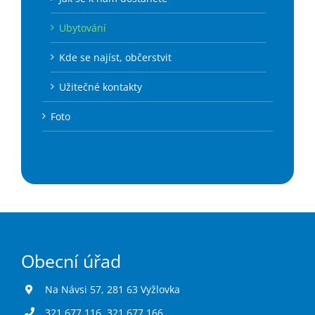
Ubytování
Kde se najíst, občerstvit
Užitečné kontakty
Foto
Obecní úřad
Na Návsi 57, 281 63 Vyžlovka
321 677 116
,
321 677 166