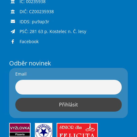
IČ: 00235938
DIČ: CZ00235938
IDDS: pu9ap3r
PSČ: 281 63 p. Kostelec n. Č. lesy
Facebook
Odběr novinek
Email