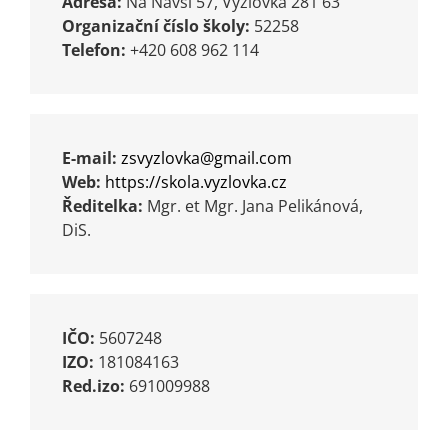
Adresa:
Na Návsi 57, Vyžlovka 281 63
Turistika
Organizační číslo školy:
52258
Telefon:
+420 608 962 114
Koupaliště
Hlášení závad
E-mail:
zsvyzlovka@gmail.com
Web:
https://skola.vyzlovka.cz
Kontakty
Ředitelka:
Mgr. et Mgr. Jana Pelikánová,
DiS.
IČO:
5607248
IZO:
181084163
Red.izo:
691009988