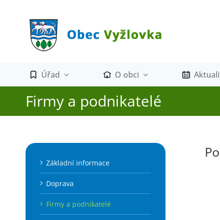
Přeskočit
na
obsah
Úřad
O obci
Aktuali
Firmy a podnikatelé
Po
Základní informace
Doprava
Firmy a podnikatelé