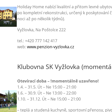
Holiday Home nabízí kvalitní a přitom levné ubyto
po kompletní rekonstrukci, určený k poskytování
noci až po několik týdnů).
Vyžlovka, Na Poštolce 222
tel.: +420 777 142 417
web:
www.penzion-vyzlovka.cz
Klubovna SK Vyžlovka (momentá
Otevírací doba – !momentálně uzavřeno!
1.4. – 31.5. Út – Ne 15:00 – 21:00
1.6. – 30.9. Út – Ne 13:00 – 22:00
1.10. – 31.12. Út – Ne 15:00 – 21:00
– teplá a studená kuchyně, sportovní přenosy, piv