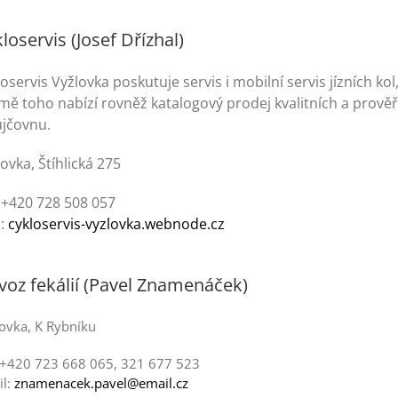
loservis (Josef Dřízhal)
oservis Vyžlovka poskutuje servis i mobilní servis jízních ko
mě toho nabízí rovněž katalogový prodej kvalitních a prověř
ůjčovnu.
ovka, Štíhlická 275
: +420 728 508 057
:
cykloservis-vyzlovka.webnode.cz
oz fekálií (Pavel Znamenáček)
ovka, K Rybníku
: +420 723 668 065, 321 677 523
il:
znamenacek.pavel@email.cz