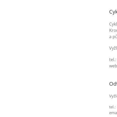
Cyk
Cykl
Kro
a p
Vyžl
tel.
web
Odv
Vyžl
tel.
ema