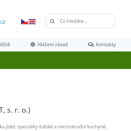
Hledat:
.cz
liště
Hlášení závad
Kontakty
 s. r. o.)
ka jídel, speciality italské a mezinárodní kuchyně.