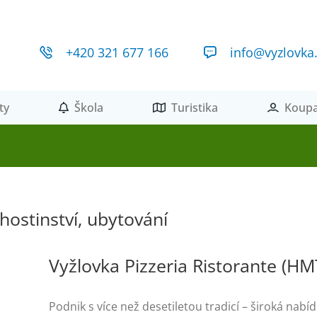
+420 321 677 166
info@vyzlovka
ty
Škola
Turistika
Koupa
hostinství, ubytování
Vyžlovka Pizzeria Ristorante (HMT,
Podnik s více než desetiletou tradicí – široká nabíd