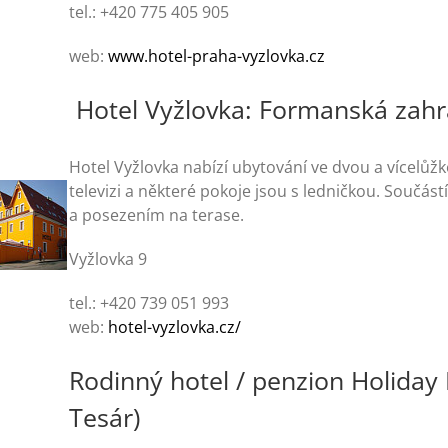
tel.: +420 775 405 905
web:
www.hotel-praha-vyzlovka.cz
Hotel Vyžlovka: Formanská zahra
Hotel Vyžlovka nabízí ubytování ve dvou a vícelůž
televizi a některé pokoje jsou s ledničkou. Součá
a posezením na terase.
Vyžlovka 9
tel.: +420 739 051 993
web:
hotel-vyzlovka.cz/
Rodinný hotel / penzion Holiday
Tesár)