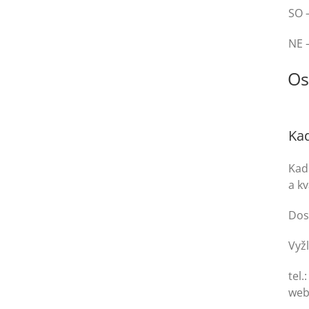
SO –
NE 
Os
Kad
Kad
a k
Dos
Vyžl
tel.
web