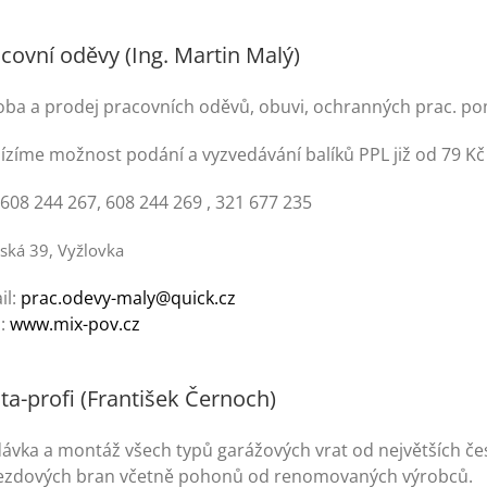
covní oděvy (Ing. Martin Malý)
oba a prodej pracovních oděvů, obuvi, ochranných prac. pom
ízíme možnost podání a vyzvedávání balíků PPL již od 79 Kč
 608 244 267, 608 244 269 , 321 677 235
ská 39, Vyžlovka
il:
prac.odevy-maly@quick.cz
:
www.mix-pov.cz
ta-profi (František Černoch)
ávka a montáž všech typů garážových vrat od největších če
jezdových bran včetně pohonů od renomovaných výrobců.