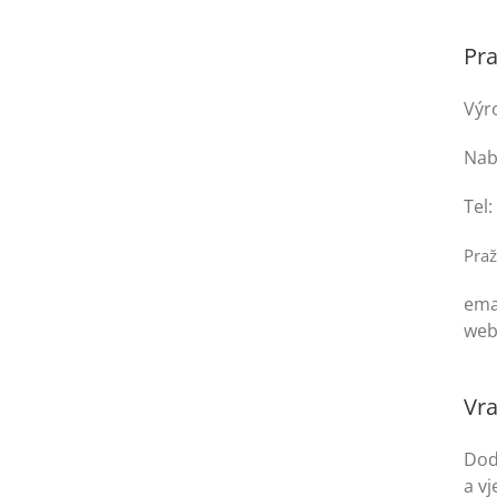
Pra
Výr
Nab
Tel:
Praž
ema
web
Vra
Dod
a v