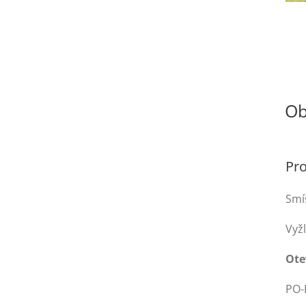
Ob
Pr
Smí
Vyž
Ote
PO-