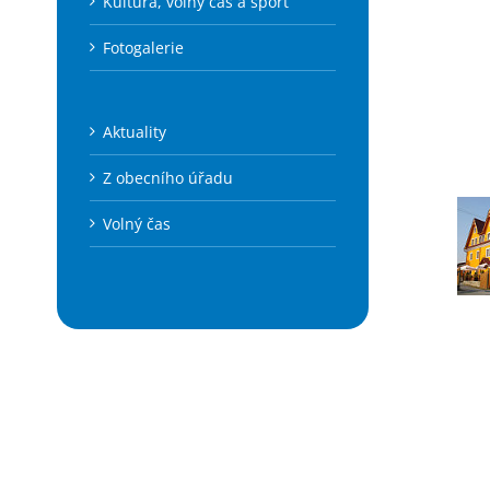
Kultura, volný čas a sport
Fotogalerie
Aktuality
Z obecního úřadu
Volný čas