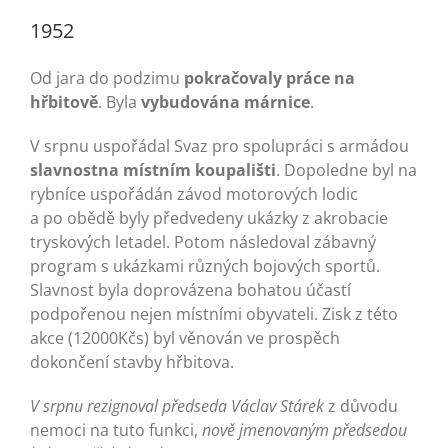
1952
Od jara do podzimu
pokračovaly práce na
hřbitově
. Byla
vybudována márnice
.
V srpnu uspořádal Svaz pro spolupráci s armádou
slavnostna místním koupališti
. Dopoledne byl na
rybníce uspořádán závod motorových lodic
a po obědě byly předvedeny ukázky z akrobacie
tryskových letadel. Potom následoval zábavný
program s ukázkami různých bojových sportů.
Slavnost byla doprovázena bohatou účastí
podpořenou nejen místními obyvateli. Zisk z této
akce (12000Kčs) byl věnován ve prospěch
dokončení stavby hřbitova.
V srpnu rezignoval předseda Václav Stárek
z důvodu
nemoci na tuto funkci,
nově jmenovaným předsedou