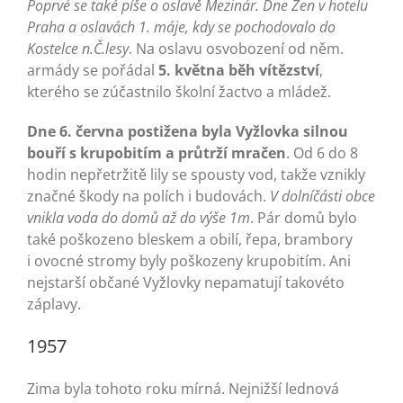
Poprvé se také píše o oslavě Mezinár. Dne Žen v hotelu
Praha a oslavách 1. máje, kdy se pochodovalo do
Kostelce n.Č.lesy
. Na oslavu osvobození od něm.
armády se pořádal
5. května běh vítězství
,
kterého se zúčastnilo školní žactvo a mládež.
Dne 6. června postižena byla Vyžlovka silnou
bouří s krupobitím a průtrží mračen
. Od 6 do 8
hodin nepřetržitě lily se spousty vod, takže vznikly
značné škody na polích i budovách.
V dolníčásti obce
vnikla voda do domů až do výše 1m
. Pár domů bylo
také poškozeno bleskem a obilí, řepa, brambory
i ovocné stromy byly poškozeny krupobitím. Ani
nejstarší občané Vyžlovky nepamatují takovéto
záplavy.
1957
Zima byla tohoto roku mírná. Nejnižší lednová