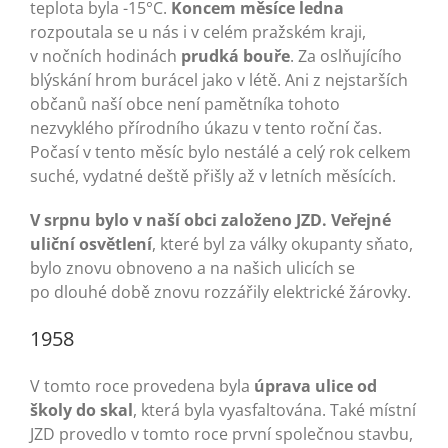
teplota byla -15°C.
Koncem měsíce ledna
rozpoutala se u nás i v celém pražském kraji,
v nočních hodinách
prudká bouře
. Za oslňujícího
blýskání hrom burácel jako v létě. Ani z nejstarších
občanů naší obce není pamětníka tohoto
nezvyklého přírodního úkazu v tento roční čas.
Počasí v tento měsíc bylo nestálé a celý rok celkem
suché, vydatné deště přišly až v letních měsících.
V srpnu bylo v naší obci založeno JZD.
Veřejné
uliční osvětlení
, které byl za války okupanty sňato,
bylo znovu obnoveno a na našich ulicích se
po dlouhé době znovu rozzářily elektrické žárovky.
1958
V tomto roce provedena byla
úprava ulice od
školy do skal
, která byla vyasfaltována. Také místní
JZD provedlo v tomto roce první společnou stavbu,