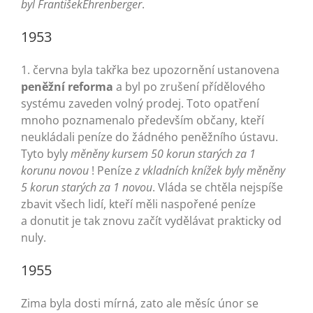
byl FrantišekEhrenberger
.
1953
1. června byla takřka bez upozornění ustanovena
peněžní reforma
a byl po zrušení přídělového
systému zaveden volný prodej. Toto opatření
mnoho poznamenalo především občany, kteří
neukládali peníze do žádného peněžního ústavu.
Tyto byly
měněny kursem 50 korun starých za 1
korunu novou
! Peníze
z vkladních knížek byly měněny
5 korun starých za 1 novou
. Vláda se chtěla nejspíše
zbavit všech lidí, kteří měli naspořené peníze
a donutit je tak znovu začít vydělávat prakticky od
nuly.
1955
Zima byla dosti mírná, zato ale měsíc únor se