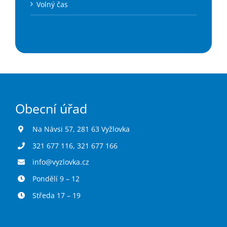
Volný čas
Obecní úřad
Na Návsi 57, 281 63 Vyžlovka
321 677 116
,
321 677 166
info@vyzlovka.cz
Pondělí 9 – 12
Středa 17 – 19