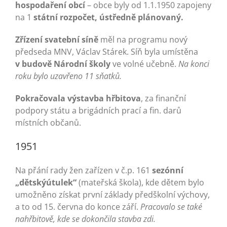
Turistika
hospodaření obcí
– obce byly od 1.1.1950 zapojeny
na 1
státní rozpočet, ústředně plánovaný.
Koupaliště
Zřízení svatební síně
měl na programu nový
předseda MNV, Václav Stárek. Síň byla umístěna
v budově Národní školy
ve volné učebně.
Na konci
Hlášení závad
roku bylo uzavřeno 11 sňatků.
Pokračovala výstavba hřbitova
, za finanční
Kontakty
podpory státu a brigádních prací a fin. darů
místních občanů.
1951
Na přání rady žen zařízen v č.p. 161
sezónní
„dětskýútulek“
(mateřská škola), kde dětem bylo
umožněno získat první základy předškolní výchovy,
a to od 15. června do konce září.
Pracovalo se také
nahřbitově, kde se dokončila stavba zdi.