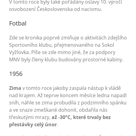
V tomto roce byly také pořádány oslavy 10. výročí
osvobození Československa od nacismu.
Fotbal
Zde se kronika poprvé zmiňuje o aktivitách zdejšího
Sportovního klubu, přejmenovaného na Sokol
Vyžlovka. Píše se zde mimo jiné, že za podpory
MNV byly členy klubu budovány prostorné kabiny.
1956
Zima
v tomto roce jakoby zaspala nástup k vládě
nad krajem. Až teprve koncem měsíce ledna napadl
sníh, náhle se zima probudila z podzimního spánku
a ve snaze zmeškané dohonit, obdařila nás
třeskutými mrazy,
až -30°C, které trvaly bez
přestávky celý únor
.