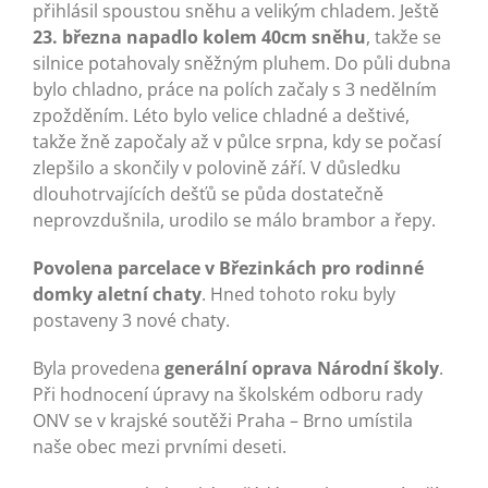
přihlásil spoustou sněhu a velikým chladem. Ještě
23. března napadlo kolem 40cm sněhu
, takže se
silnice potahovaly sněžným pluhem. Do půli dubna
bylo chladno, práce na polích začaly s 3 nedělním
zpožděním. Léto bylo velice chladné a deštivé,
takže žně započaly až v půlce srpna, kdy se počasí
zlepšilo a skončily v polovině září. V důsledku
dlouhotrvajících dešťů se půda dostatečně
neprovzdušnila, urodilo se málo brambor a řepy.
Povolena parcelace v Březinkách pro rodinné
domky aletní chaty
. Hned tohoto roku byly
postaveny 3 nové chaty.
Byla provedena
generální oprava Národní školy
.
Při hodnocení úpravy na školském odboru rady
ONV se v krajské soutěži Praha – Brno umístila
naše obec mezi prvními deseti.