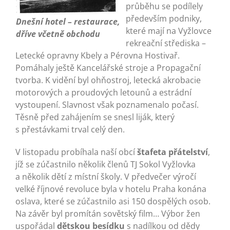
průběhu se podílely
především podniky,
Dnešní hotel – restaurace,
které mají na Vyžlovce
dříve včetně obchodu
rekreační střediska –
Letecké opravny Kbely a Pérovna Hostivař.
Pomáhaly ještě Kancelářské stroje a Propagační
tvorba. K vidění byl ohňostroj, letecká akrobacie
motorových a proudových letounů a estrádní
vystoupení. Slavnost však poznamenalo počasí.
Těsně před zahájením se snesl liják, který
s přestávkami trval celý den.
V listopadu probíhala naší obcí
štafeta přátelství
,
jíž se zúčastnilo několik členů TJ Sokol Vyžlovka
a několik dětí z místní školy. V předvečer výročí
velké říjnové revoluce byla v hotelu Praha konána
oslava, které se zúčastnilo asi 150 dospělých osob.
Na závěr byl promítán sovětský film… Výbor žen
uspořádal
dětskou besídku
s nadílkou od dědy