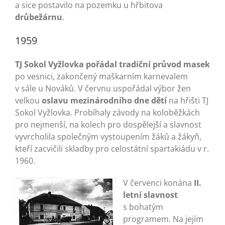
a sice postavilo na pozemku u hřbitova
drůbežárnu
.
1959
TJ Sokol Vyžlovka pořádal tradiční průvod masek
po vesnici, zakončený maškarním karnevalem
v sále u Nováků. V červnu uspořádal výbor žen
velkou
oslavu mezinárodního dne dětí
na hřišti TJ
Sokol Vyžlovka. Probíhaly závody na koloběžkách
pro nejmenší, na kolech pro dospělejší a slavnost
vyvrcholila společným vystoupením žáků a žákyň,
kteří zacvičili skladby pro celostátní spartakiádu v r.
1960.
V červenci konána
II.
letní slavnost
s bohatým
programem. Na jejím