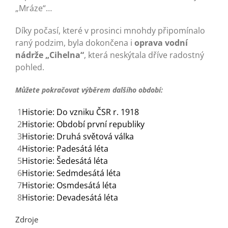
„Mráze“…
Díky počasí, které v prosinci mnohdy připomínalo
raný podzim, byla dokončena i
oprava vodní
nádrže „Cihelna“
, která neskýtala dříve radostný
pohled.
Můžete pokračovat výběrem dalšího období:
1
Historie: Do vzniku ČSR r. 1918
2
Historie: Období první republiky
3
Historie: Druhá světová válka
4
Historie: Padesátá léta
5
Historie: Šedesátá léta
6
Historie: Sedmdesátá léta
7
Historie: Osmdesátá léta
8
Historie: Devadesátá léta
Zdroje