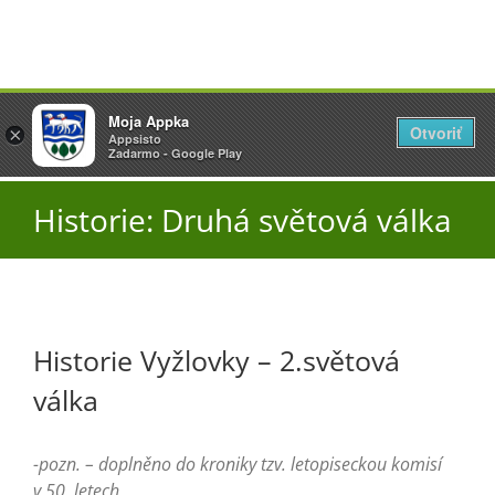
Přeskočit
Vyžlovka
Moja Appka
na
Otvoriť
Otevřít
×
×
AppSisto
Appsisto
obsah
Togg
- In Google Play
Zadarmo - Google Play
Navi
Úřad
Historie: Druhá světová válka
O obci
Aktuality
Historie Vyžlovky – 2.světová
válka
Škola
-pozn. – doplněno do kroniky tzv. letopiseckou komisí
v 50. letech