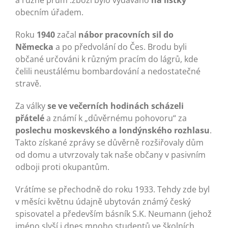
a různé prům .zboží bylo vydáváno
na lístky
obecním úřadem.
Roku
1940
začal
nábor pracovních sil do
Německa
a po předvolání do Čes. Brodu byli
občané určováni k různým pracím do lágrů, kde
čelili neustálému bombardování a nedostatečné
stravě.
Za války
se ve večerních hodinách scházeli
přátelé
a známí k „důvěrnému pohovoru“ za
poslechu moskevského a londýnského rozhlasu
.
Takto získané zprávy se důvěrně rozšiřovaly dům
od domu a utvrzovaly tak naše občany v pasivním
odboji proti okupantům.
Vrátíme se přechodně do roku 1933. Tehdy zde byl
v měsíci květnu údajně ubytován známý český
spisovatel a především básník S.K. Neumann (jehož
jméno slyší i dnes mnoho studentů ve školních