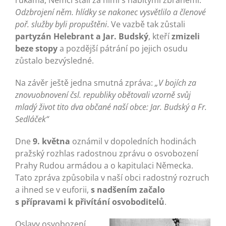
rukama, Němci stáli za nimi s nabitými zbraněmi.
Odzbrojení něm. hlídky se nakonec vysvětlilo a členové
poř. služby byli propuštěni
. Ve vazbě tak zůstali
partyzán Helebrant a Jar. Budský
, kteří
zmizeli
beze stopy
a pozdější pátrání po jejich osudu
zůstalo bezvýsledné.
Na závěr ještě jedna smutná zpráva:
„V bojích za
znovuobnovení čsl. republiky obětovali vzorně svůj
mladý život tito dva občané naší obce: Jar. Budský a Fr.
Sedláček“
Dne
9. května
oznámil v dopoledních hodinách
pražský rozhlas radostnou zprávu o osvobození
Prahy Rudou armádou a o kapitulaci Německa.
Tato zpráva způsobila v naší obci radostný rozruch
a ihned se v euforii,
s nadšením začalo
s přípravami k přivítání osvoboditelů
.
Oslavy osvobození