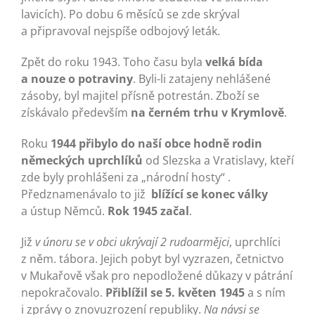
lavicích). Po dobu 6 měsíců se zde skrýval
a připravoval nejspíše odbojový leták.
Zpět do roku 1943. Toho času byla
velká bída
a nouze o potraviny
. Byli-li zatajeny nehlášené
zásoby, byl majitel přísně potrestán. Zboží se
získávalo především
na černém trhu v Krymlově
.
Roku
1944 přibylo do naší obce hodně rodin
německých uprchlíků
od Slezska a Vratislavy, kteří
zde byly prohlášeni za „národní hosty“ .
Předznamenávalo to již
blížící se konec války
a ústup Němců.
Rok 1945 začal
.
Již
v únoru se v obci ukrývají 2 rudoarmějci
, uprchlíci
z něm. tábora. Jejich pobyt byl vyzrazen, četnictvo
v Mukařově však pro nepodložené důkazy v pátrání
nepokračovalo.
Přiblížil se 5. květen 1945
a s ním
i zprávy o znovuzrození republiky.
Na návsi se