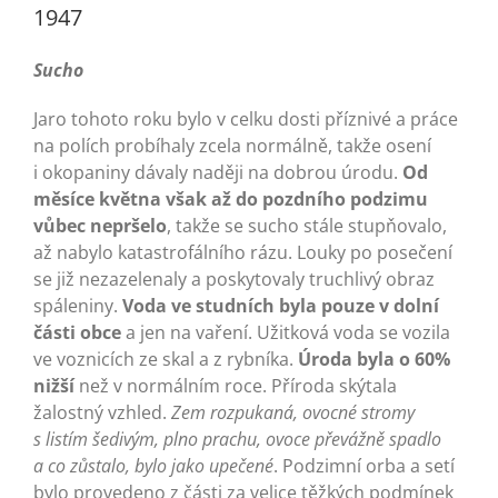
1947
Sucho
Jaro tohoto roku bylo v celku dosti příznivé a práce
na polích probíhaly zcela normálně, takže osení
i okopaniny dávaly naději na dobrou úrodu.
Od
měsíce května však až do pozdního podzimu
vůbec nepršelo
, takže se sucho stále stupňovalo,
až nabylo katastrofálního rázu. Louky po posečení
se již nezazelenaly a poskytovaly truchlivý obraz
spáleniny.
Voda ve studních byla pouze v dolní
části obce
a jen na vaření. Užitková voda se vozila
ve voznicích ze skal a z rybníka.
Úroda byla o 60%
nižší
než v normálním roce. Příroda skýtala
žalostný vzhled.
Zem rozpukaná, ovocné stromy
s listím šedivým, plno prachu, ovoce převážně spadlo
a co zůstalo, bylo jako upečené
. Podzimní orba a setí
bylo provedeno z části za velice těžkých podmínek