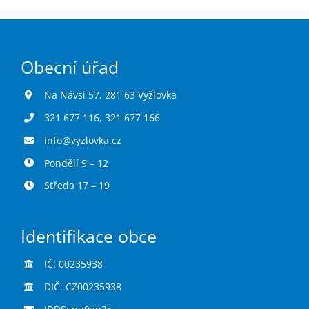
Obecní úřad
Na Návsi 57, 281 63 Vyžlovka
321 677 116
,
321 677 166
info@vyzlovka.cz
Pondělí 9 – 12
Středa 17 – 19
Identifikace obce
IČ: 00235938
DIČ: CZ00235938