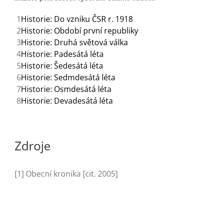
1
Historie: Do vzniku ČSR r. 1918
2
Historie: Období první republiky
3
Historie: Druhá světová válka
4
Historie: Padesátá léta
5
Historie: Šedesátá léta
6
Historie: Sedmdesátá léta
7
Historie: Osmdesátá léta
8
Historie: Devadesátá léta
Zdroje
[1] Obecní kronika [cit. 2005]