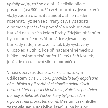
vyvěsily vlajky
, což se ale příliš nelíbilo blízké
posádce (asi 300 mužů) wehrmachtu z Jevan, která
vlajky žádala okamžitě sundat a shromáždění
rozehnat. Týž den se z Prahy ozývaly žádosti
o pomoc v pražském povstání a o vybudování
barikád na silnicích kolem Prahy. Zdejším občanům
bylo doporučeno kvůli posádce z Jevan, aby
barikády raději nestavěli, a tak byly vystavěny
u Kozojed a Štíhlic, kde při napadení německou
hlídkou byl smrtelně raněn 16-letý učeň Koutek,
jenž zde má u hlavní silnice pomníček.
V naší obci však došlo také k dramatickým
událostem.
Dne 6.5.1945 procházela tudy dopoledne
něm. hlídka a při rozhánění hloučku debatujících
občanů, kteří neposlechli příkazu „Halt!“ byl postřelen
do ruky p. Řeháček Václav, který byl prohledán
a po ošetření propuštěn domů
. Mezitím však
hlídka
zastavila Jar. Budského
, který jel na kole od