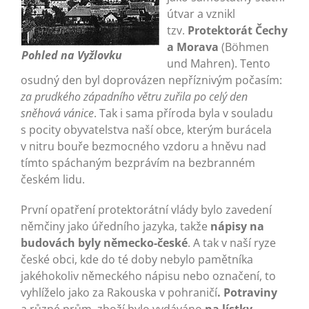
útvar a vznikl
tzv.
Protektorát Čechy
a Morava
(Böhmen
Pohled na Vyžlovku
und Mahren). Tento
osudný den byl doprovázen nepříznivým počasím:
za prudkého západního větru zuřila po celý den
sněhová vánice
. Tak i sama příroda byla v souladu
s pocity obyvatelstva naší obce, kterým burácela
v nitru bouře bezmocného vzdoru a hněvu nad
tímto spáchaným bezprávím na bezbranném
českém lidu.
První opatření protektorátní vlády bylo zavedení
němčiny jako úředního jazyka, takže
nápisy na
budovách byly německo-české
. A tak v naší ryze
české obci, kde do té doby nebylo pamětníka
jakéhokoliv německého nápisu nebo označení, to
vyhlíželo jako za Rakouska v pohraničí
. Potraviny