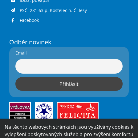
IDDS: pu9ap3r
PSČ: 281 63 p. Kostelec n. Č. lesy
Facebook
Odběr novinek
Email
Na těchto webových stránkách jsou využívány cookies k
vylepšení poskytovaných služeb a pro zvýšení komfortu