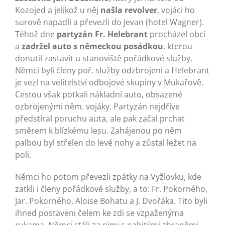
Kozojed a jelikož u něj
našla revolver
, vojáci ho
surově napadli a převezli do Jevan (hotel Wagner).
Téhož dne
partyzán Fr. Helebrant
procházel obcí
a
zadržel auto s německou posádkou
, kterou
donutil zastavit u stanoviště pořádkové služby.
Němci byli členy poř. služby odzbrojeni a Helebrant
je vezl na velitelství odbojové skupiny v Mukařově.
Cestou však potkali nákladní auto, obsazené
ozbrojenými něm. vojáky. Partyzán nejdříve
předstíral poruchu auta, ale pak začal prchat
směrem k blízkému lesu. Zahájenou po něm
palbou byl střelen do levé nohy a zůstal ležet na
poli.
Němci ho potom převezli zpátky na Vyžlovku, kde
zatkli i členy pořádkové služby, a to: Fr. Pokorného,
Jar. Pokorného, Aloise Bohatu a J. Dvořáka. Tito byli
ihned postaveni čelem ke zdi se vzpaženýma