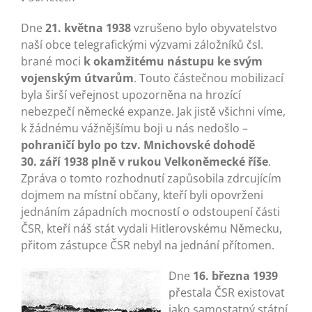
Turistika
Dne
21. května 1938
vzrušeno bylo obyvatelstvo
naší obce telegrafickými výzvami záložníků čsl.
Koupaliště
brané moci
k okamžitému nástupu ke svým
vojenským útvarům
. Touto částečnou mobilizací
byla širší veřejnost upozorněna na hrozící
Hlášení závad
nebezpečí německé expanze. Jak jistě všichni víme,
k žádnému vážnějšímu boji u nás nedošlo –
Kontakty
pohraničí bylo po tzv. Mnichovské dohodě
30. září 1938 plně v rukou Velkoněmecké říše
.
Zpráva o tomto rozhodnutí zapůsobila zdrcujícím
dojmem na místní občany, kteří byli opovrženi
jednáním západních mocností o odstoupení části
ČSR, kteří náš stát vydali Hitlerovskému Německu,
přitom zástupce ČSR nebyl na jednání přítomen.
Dne
16. března 1939
přestala ČSR existovat
jako samostatný státní