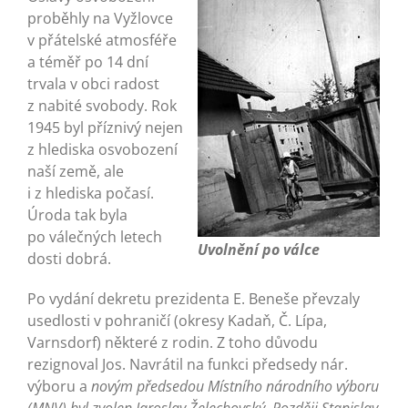
proběhly na Vyžlovce
v přátelské atmosféře
a téměř po 14 dní
trvala v obci radost
z nabité svobody. Rok
1945 byl příznivý nejen
z hlediska osvobození
naší země, ale
i z hlediska počasí.
Úroda tak byla
po válečných letech
Uvolnění po válce
dosti dobrá.
Po vydání dekretu prezidenta E. Beneše převzaly
usedlosti v pohraničí (okresy Kadaň, Č. Lípa,
Varnsdorf) některé z rodin. Z toho důvodu
rezignoval Jos. Navrátil na funkci předsedy nár.
výboru a
novým předsedou Místního národního výboru