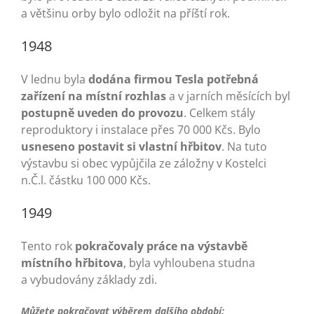
a většinu orby bylo odložit na příští rok.
1948
V lednu byla
dodána firmou Tesla potřebná
zařízení na místní rozhlas
a v jarních měsících byl
postupně uveden do provozu
. Celkem stály
reproduktory i instalace přes 70 000 Kčs. Bylo
usneseno postavit si vlastní hřbitov
. Na tuto
výstavbu si obec vypůjčila ze záložny v Kostelci
n.Č.l. částku 100 000 Kčs.
1949
Tento rok
pokračovaly práce na výstavbě
místního hřbitova
, byla vyhloubena studna
a vybudovány základy zdi.
Můžete pokračovat výběrem dalšího období: