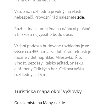
firma ÚVT Internet s.r.o.
Turistika
Vstup na rozhlednu je volný, na vlastní
Koupaliště
nebezpečí. Provozní řád naleznete
zde
.
Rozhledna je umístěna na náhorní plošině
Hlášení závad
v blízkosti nejvyššího bodu obce.
Vrchní podesta budované rozhledny je ve
Kontakty
výšce cca 455 n.m a za dobré viditelnosti je
možné vidět například Milešovku, Říp,
Vlhošť, Bezdězy, Ralsko Ještěd, Sněžku
a hřebeny Orlických hor. Celková výška
rozhledny je 25 m.
Turistická mapa okolí Vyžlovky
Odkaz místa na Mapy.cz zde