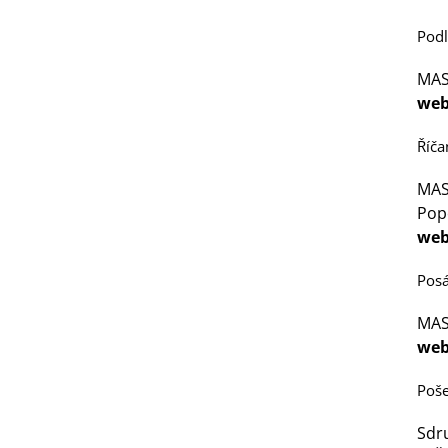
Pod
MAS
web
Říča
MAS 
Popo
web
Posá
MAS 
web
Poš
Sdru