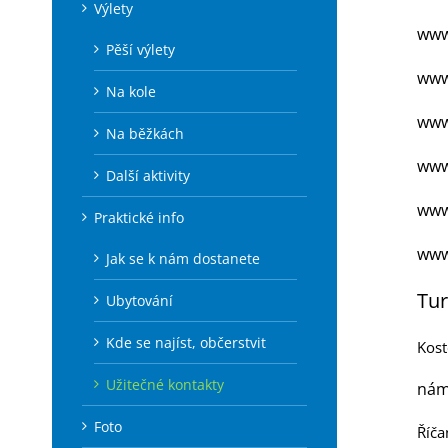
Výlety
www
Pěší výlety
www
Na kole
www
Na běžkách
www
Další aktivity
www
Praktické info
www
Jak se k nám dostanete
Tur
Ubytování
Kde se najíst, občerstvit
Kost
Užitečné kontakty
nám
Foto
Říča