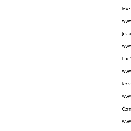
Muk
www
Jeva
www
Lou
www
Koz
www
Čer
www