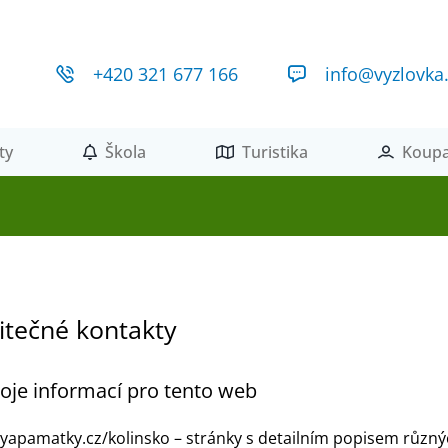
+420 321 677 166
info@vyzlovka
ty
Škola
Turistika
Koupa
itečné kontakty
oje informací pro tento web
tyapamatky.cz/kolinsko
– stránky s detailním popisem různý