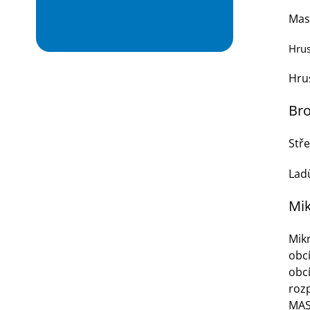
Mas
Hrus
Hrus
Bro
Stř
Lad
Mik
Mik
obcí
obcí
rozp
MA