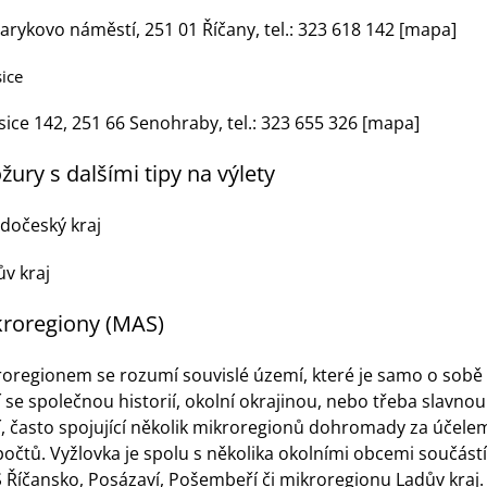
arykovo náměstí
,
251 01 Říčany, tel.:
323 618 142
[
mapa]
ice
ice 142, 251 66 Senohraby, tel.: 323 655 326 [
mapa
]
žury s dalšími tipy na výlety
edočeský kraj
ův kraj
roregiony (MAS)
roregionem se rozumí souvislé území, které je samo o sobě n
 se společnou historií, okolní okrajinou, nebo třeba slavno
, často spojující několik mikroregionů dohromady za účelem
očtů. Vyžlovka je spolu s několika okolními obcemi součást
S
Říčansko
,
Posázaví
,
Pošembeří
či mikroregionu
Ladův kraj
.