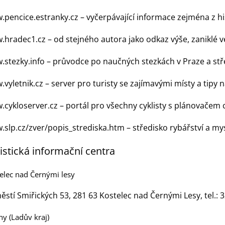
.pencice.estranky.cz
– vyčerpávající informace zejména z h
.hradec1.cz
– od stejného autora jako odkaz výše, zaniklé 
.stezky.info
– průvodce po naučných stezkách v Praze a st
.vyletnik.cz
– server pro turisty se zajímavými místy a tipy n
.cykloserver.cz
– portál pro všechny cyklisty s plánovačem 
.slp.cz/zver/popis_strediska.htm
– středisko rybářství a mysl
istická informační centra
elec nad Černými lesy
ěstí Smiřických 53, 281 63 Kostelec nad Černými Lesy
, tel.:
3
ny (Ladův kraj)