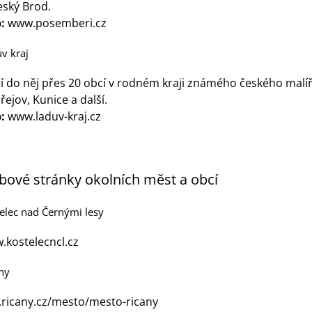
eský Brod.
:
www.posemberi.cz
v kraj
ří do něj přes 20 obcí v rodném kraji známého českého malíř
ejov, Kunice a další.
:
www.laduv-kraj.cz
ové stránky okolních měst a obcí
elec nad Černými lesy
.kostelecncl.cz
ny
o.ricany.cz/mesto/mesto-ricany