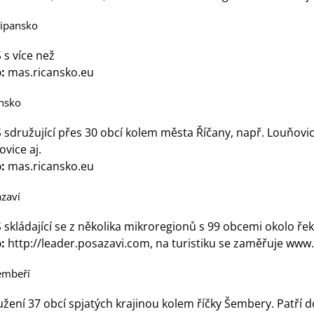
lipansko
 s více než
:
mas.ricansko.eu
nsko
sdružující přes 30 obcí kolem města Říčany, např. Louňovic
vice aj.
:
mas.ricansko.eu
zaví
skládající se z několika mikroregionů s 99 obcemi okolo řek
:
http://leader.posazavi.com
, na turistiku se zaměřuje
www.
embeří
žení 37 obcí spjatých krajinou kolem říčky Šembery. Patří do