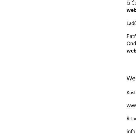
či Č
web
Ladů
Pat
Ondř
web
Web
Kost
www
Říča
inf