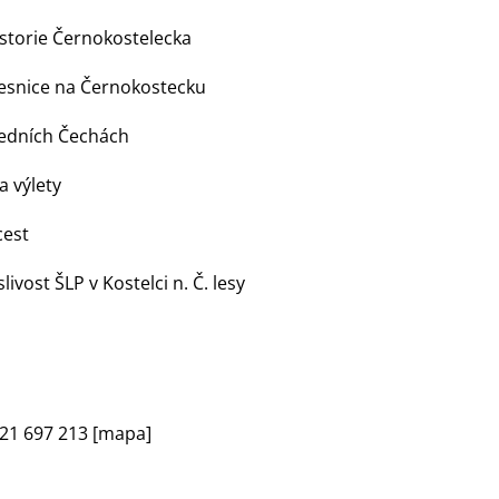
istorie Černokostelecka
vesnice na Černokostecku
ředních Čechách
a výlety
cest
ivost ŠLP v Kostelci n. Č. lesy
21 697 213 [
mapa]