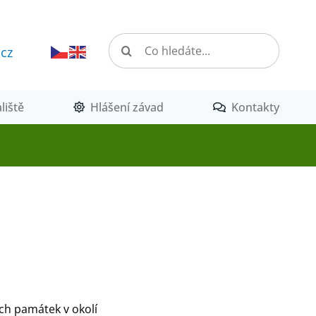
Hledat:
.cz
liště
Hlášení závad
Kontakty
ch památek v okolí