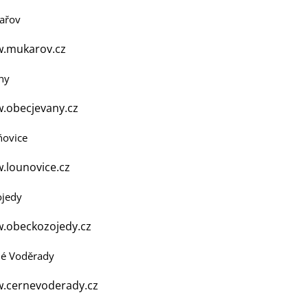
ařov
.mukarov.cz
ny
.obecjevany.cz
ňovice
.lounovice.cz
ojedy
.obeckozojedy.cz
né Voděrady
.cernevoderady.cz