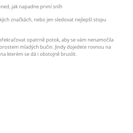
ned, jak napadne první sníh
ckých značkách, nebo jen sledovat nejlepší stopu
 překračovat opatrně potok, aby se vám nenamočila
orostem mladých bučin. Jindy dojedete rovnou na
a kterém se dá i obstojně bruslit.