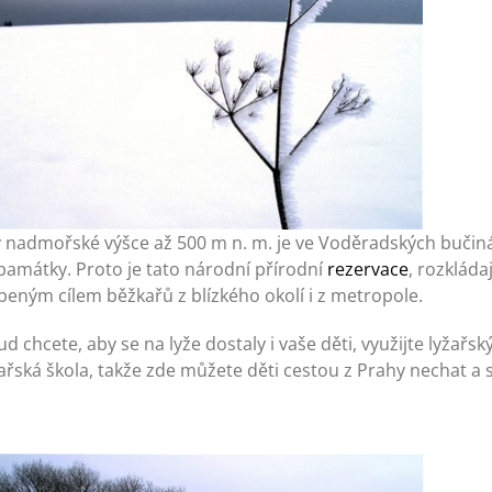
y nadmořské výšce až 500 m n. m. je ve Voděradských bučiná
památky. Proto je tato národní přírodní
rezervace
, rozkláda
beným cílem běžkařů z blízkého okolí i z metropole.
d chcete, aby se na lyže dostaly i vaše děti, využijte lyžař
žařská škola, takže zde můžete děti cestou z Prahy nechat a s