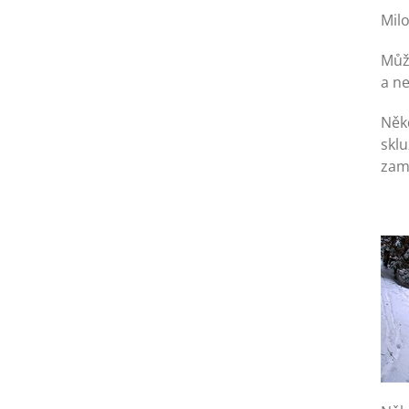
Mil
Může
a ne
Něk
skl
zamr