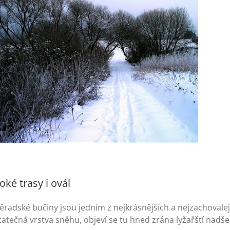
oké trasy i ovál
ěradské bučiny jsou jedním z nejkrásnějších a nejzachovale
atečná vrstva sněhu, objeví se tu hned zrána lyžařští nadšenc