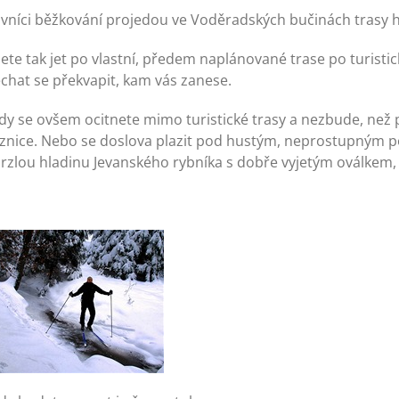
ovníci běžkování projedou ve Voděradských bučinách trasy h
te tak jet po vlastní, předem naplánované trase po turisti
chat se překvapit, kam vás zanese.
dy se ovšem ocitnete mimo turistické trasy a nezbude, než
uznice. Nebo se doslova plazit pod hustým, neprostupným p
zlou hladinu Jevanského rybníka s dobře vyjetým oválkem, n