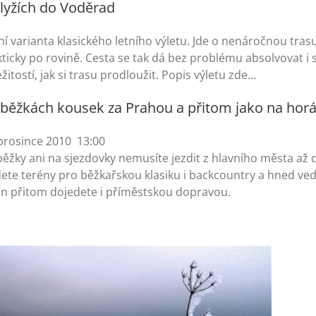
lyžích do Voděrad
í varianta klasického letního výletu. Jde o nenáročnou tras
ticky po rovině. Cesta se tak dá bez problému absolvovat i s
ežitostí, jak si trasu prodloužit. Popis výletu zde…
běžkách kousek za Prahou a přitom jako na hor
 prosince 2010
13:00
ěžky ani na sjezdovky nemusíte jezdit z hlavního města až 
dete terény pro běžkařskou klasiku i backcountry a hned ve
in přitom dojedete i příměstskou dopravou.