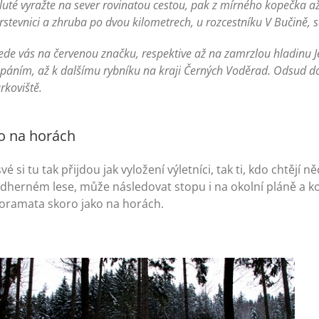
luté vyražte na sever rovinatou cestou, pak z mírného kopečka
rstevnici a zhruba po dvou kilometrech, u rozcestníku V Bučině, 
de vás na červenou značku, respektive až na zamrzlou hladinu 
páním, až k dalšímu rybníku na kraji Černých Voděrad. Odsud do
rkoviště.
o na horách
vé si tu tak přijdou jak vyložení výletníci, tak ti, kdo chtěj
ádherném lese, může následovat stopu i na okolní pláně a k
oramata skoro jako na horách.