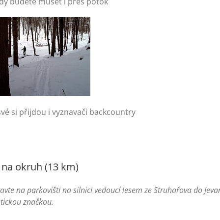
dy budete muset i přes potok
vé si přijdou i vyznavači backcountry
 na okruh (13 km)
avte na parkovišti na silnici vedoucí lesem ze Struhařova do Jev
stickou značkou.