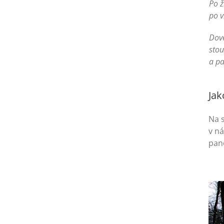
Po ž
po v
Dove
stou
a pa
Jak
Na s
v n
pan