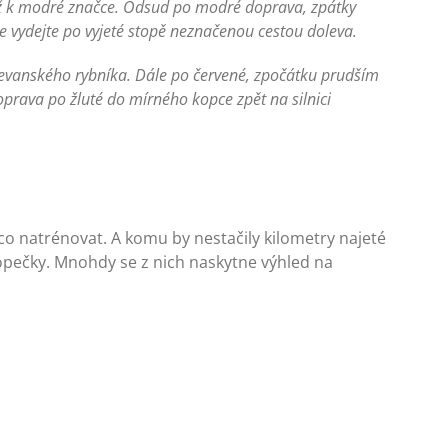
 až k modré značce. Odsud po modré doprava, zpátky
se vydejte po vyjeté stopě neznačenou cestou doleva.
Jevanského rybníka. Dále po červené, zpočátku prudším
prava po žluté do mírného kopce zpět na silnici
í něco natrénovat. A komu by nestačily kilometry najeté
opečky. Mnohdy se z nich naskytne výhled na