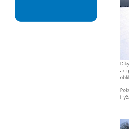
Dík
ani 
oblí
Poku
i ly