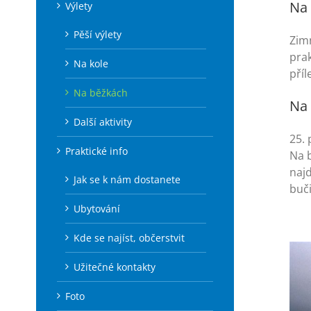
Na 
Výlety
Pěší výlety
Zimn
prak
Na kole
příl
Na běžkách
Na 
Další aktivity
25.
Praktické info
Na b
naj
Jak se k nám dostanete
buč
Ubytování
Kde se najíst, občerstvit
Užitečné kontakty
Foto