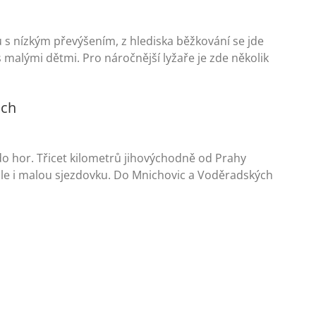
u s nízkým převýšením, z hlediska běžkování se jde
 malými dětmi. Pro náročnější lyžaře je zde několik
ách
do hor. Třicet kilometrů jihovýchodně od Prahy
dle i malou sjezdovku. Do Mnichovic a Voděradských