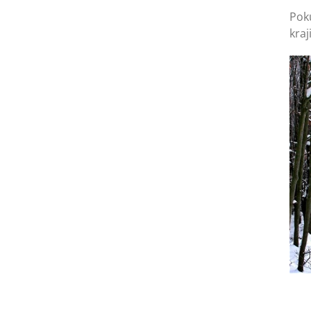
Pok
kraj