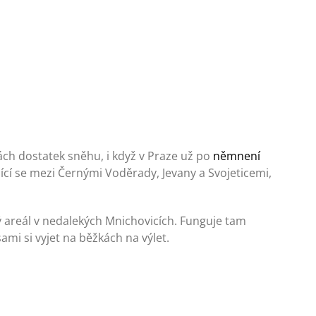
ch dostatek sněhu, i když v Praze už po
něm
není
jící se mezi Černými Voděrady, Jevany a Svojeticemi,
ský areál v nedalekých Mnichovicích. Funguje tam
ami si vyjet na běžkách na výlet.