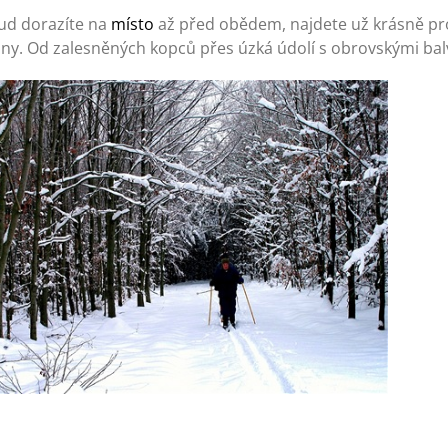
ud dorazíte na
místo
až před obědem, najdete už krásně pro
iny. Od zalesněných kopců přes úzká údolí s obrovskými bal