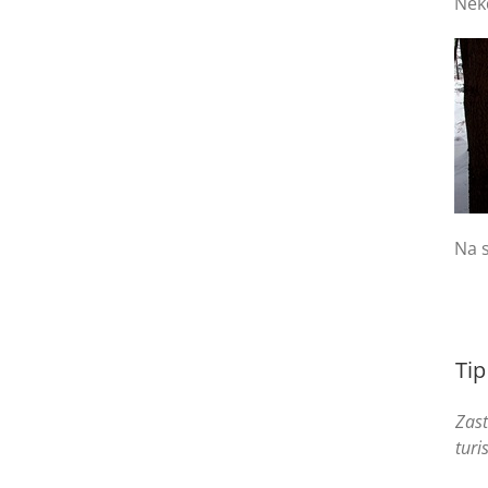
Něk
Na s
Tip
Zast
turi