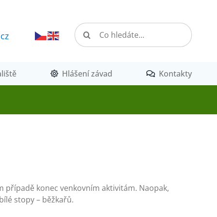
Hledat:
.cz
liště
Hlášení závad
Kontakty
ném případě konec venkovním aktivitám. Naopak,
bílé stopy – běžkařů.