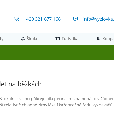
+420 321 677 166
info@vyzlovka
ty
Škola
Turistika
Koupa
let na běžkách
yž okolní krajinu přikryje bílá peřina, neznamená to v žád
ší relativně chladné zimy lákají každoročně řadu vyznavačů 