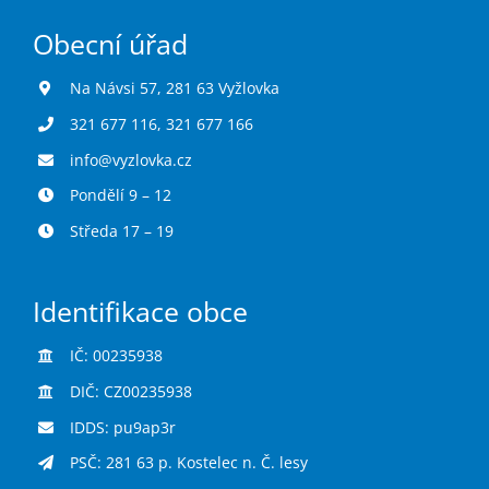
Obecní úřad
Na Návsi 57, 281 63 Vyžlovka
321 677 116
,
321 677 166
info@vyzlovka.cz
Pondělí 9 – 12
Středa 17 – 19
Identifikace obce
IČ: 00235938
DIČ: CZ00235938
IDDS: pu9ap3r
PSČ: 281 63 p. Kostelec n. Č. lesy