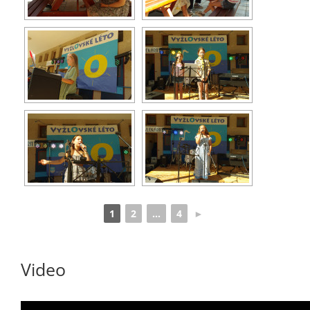
1
2
...
4
►
Video