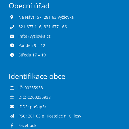
Obecní úřad
Na Návsi 57, 281 63 Vyžlovka
321 677 116
,
321 677 166
info@vyzlovka.cz
Pondělí 9 – 12
Středa 17 – 19
Identifikace obce
IČ: 00235938
DIČ: CZ00235938
IDDS: pu9ap3r
PSČ: 281 63 p. Kostelec n. Č. lesy
Facebook