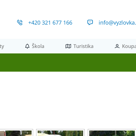
+420 321 677 166
info@vyzlovka
ty
Škola
Turistika
Koupa