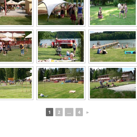
1
2
...
4
►