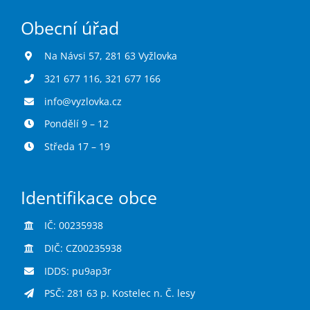
Obecní úřad
Na Návsi 57, 281 63 Vyžlovka
321 677 116
,
321 677 166
info@vyzlovka.cz
Pondělí 9 – 12
Středa 17 – 19
Identifikace obce
IČ: 00235938
DIČ: CZ00235938
IDDS: pu9ap3r
PSČ: 281 63 p. Kostelec n. Č. lesy