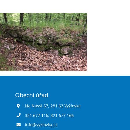
Obecní úřad
Na Návsi 57, 281 63 Vyžlovka
321 677 116
,
321 677 166
info@vyzlovka.cz