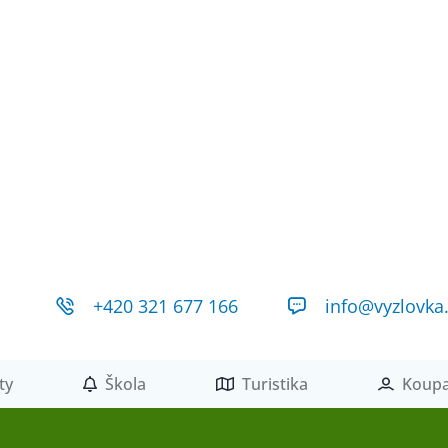
+420 321 677 166
info@vyzlovka
ty
Škola
Turistika
Koupa