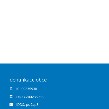
Identifikace obce
IČ: 00235938
DIČ: CZ00235938
IDDS: pu9ap3r