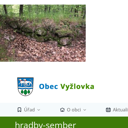
Přeskočit
na
obsah
Úřad
O obci
Aktuali
hradby-sember