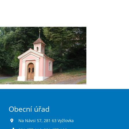
Obecní úřad
Na Návsi 57, 281 63 Vyžlovka