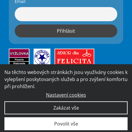
Email
Na těchto webových stránkách jsou využívány cookies k
vylepšení poskytovaných služeb a pro zvýšení komfortu
při prohlížení.
Nastavení cookies
Vytvořila digitální agentura
4WORKS Solutions
|
GDPR
Zakázat vše
Ready
|
Prohlášení o přístupnosti
Povolit vše