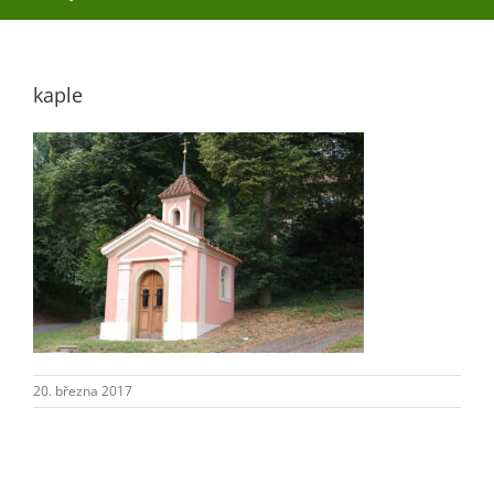
O obci
kaple
Aktuality
Škola
Turistika
Koupaliště
20. března 2017
Hlášení závad
Kontakty