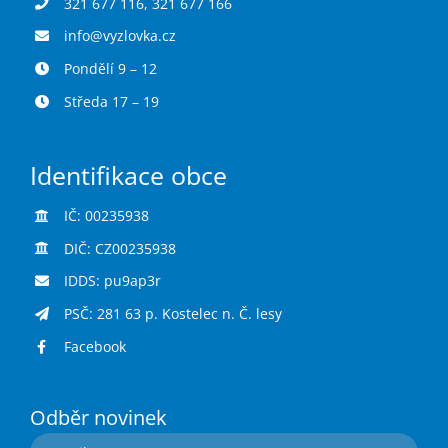
321 677 116
,
321 677 166
info@vyzlovka.cz
Pondělí 9 – 12
Středa 17 – 19
Identifikace obce
IČ: 00235938
DIČ: CZ00235938
IDDS: pu9ap3r
PSČ: 281 63 p. Kostelec n. Č. lesy
Facebook
Odběr novinek