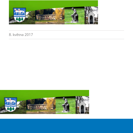
Škola
Turistika
8. května 2017
Koupaliště
Hlášení závad
Kontakty