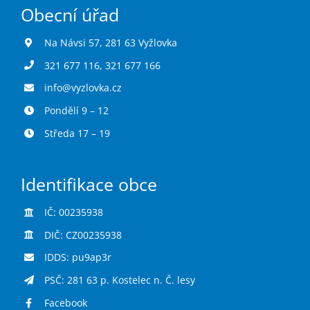
Obecní úřad
Na Návsi 57, 281 63 Vyžlovka
321 677 116
,
321 677 166
info@vyzlovka.cz
Pondělí 9 – 12
Středa 17 – 19
Identifikace obce
IČ: 00235938
DIČ: CZ00235938
IDDS: pu9ap3r
PSČ: 281 63 p. Kostelec n. Č. lesy
Facebook