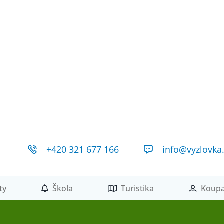
+420 321 677 166
info@vyzlovka
ty
Škola
Turistika
Koupa