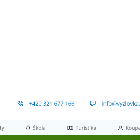
+420 321 677 166
info@vyzlovka
ty
Škola
Turistika
Koupa