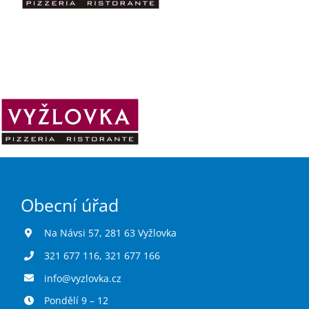
Škola
Turistika
Koupaliště
Hlášení závad
Obecní úřad
Kontakty
Na Návsi 57, 281 63 Vyžlovka
321 677 116
,
321 677 166
info@vyzlovka.cz
Pondělí 9 – 12