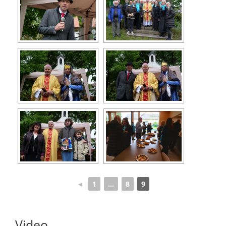
Turistika
Koupaliště
Hlášení závad
Kontakty
◄
1
...
8
9
Video