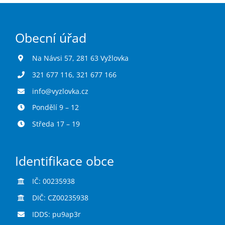
Obecní úřad
Na Návsi 57, 281 63 Vyžlovka
321 677 116
,
321 677 166
info@vyzlovka.cz
Pondělí 9 – 12
Středa 17 – 19
Identifikace obce
IČ: 00235938
DIČ: CZ00235938
IDDS: pu9ap3r