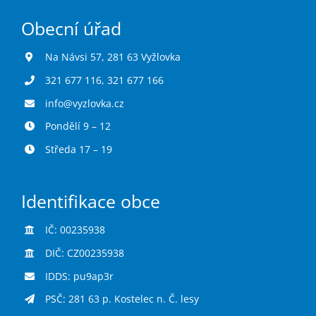
Obecní úřad
Na Návsi 57, 281 63 Vyžlovka
321 677 116
,
321 677 166
info@vyzlovka.cz
Pondělí 9 – 12
Středa 17 – 19
Identifikace obce
IČ: 00235938
DIČ: CZ00235938
IDDS: pu9ap3r
PSČ: 281 63 p. Kostelec n. Č. lesy