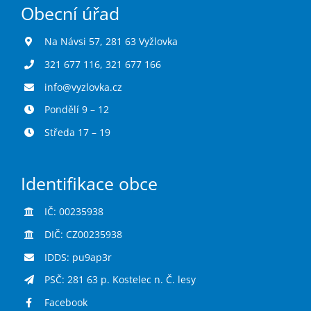
Obecní úřad
Na Návsi 57, 281 63 Vyžlovka
321 677 116
,
321 677 166
info@vyzlovka.cz
Pondělí 9 – 12
Středa 17 – 19
Identifikace obce
IČ: 00235938
DIČ: CZ00235938
IDDS: pu9ap3r
PSČ: 281 63 p. Kostelec n. Č. lesy
Facebook