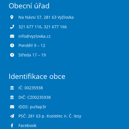
Obecní úřad
Na Návsi 57, 281 63 Vyžlovka
321 677 116
,
321 677 166
info@vyzlovka.cz
Pondělí 9 – 12
Středa 17 – 19
Identifikace obce
IČ: 00235938
DIČ: CZ00235938
IDDS: pu9ap3r
PSČ: 281 63 p. Kostelec n. Č. lesy
Facebook