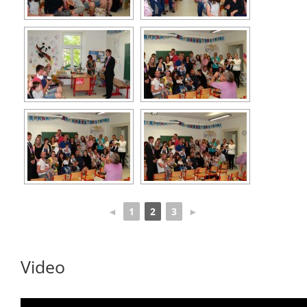
◄
1
2
3
►
Video