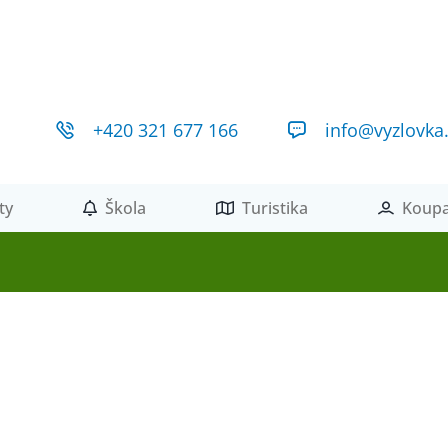
+420 321 677 166
info@vyzlovka
ty
Škola
Turistika
Koupa