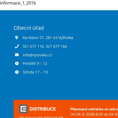
informace_1_2016
Obecní úřad
Na Návsi 57, 281 63 Vyžlovka
321 677 116
,
321 677 166
info@vyzlovka.cz
Pondělí 9 – 12
Středa 17 – 19