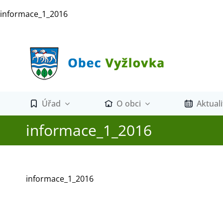
Přeskočit
informace_1_2016
na
obsah
Úřad
O obci
Aktuali
informace_1_2016
informace_1_2016