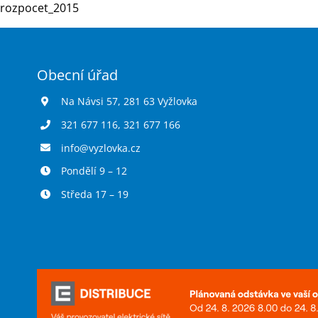
rozpocet_2015
Obecní úřad
Na Návsi 57, 281 63 Vyžlovka
321 677 116
,
321 677 166
info@vyzlovka.cz
Pondělí 9 – 12
Středa 17 – 19