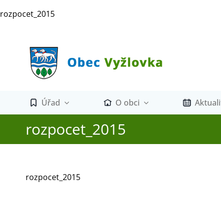
Přeskočit
rozpocet_2015
na
obsah
Úřad
O obci
Aktuali
rozpocet_2015
rozpocet_2015