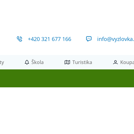
+420 321 677 166
info@vyzlovka
ty
Škola
Turistika
Koupa