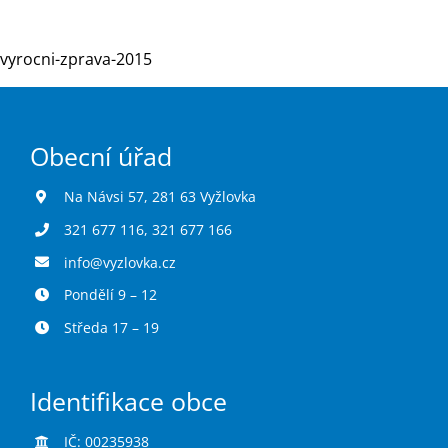
vyrocni-zprava-2015
Turistika
Koupaliště
Obecní úřad
Hlášení závad
Na Návsi 57, 281 63 Vyžlovka
321 677 116
,
321 677 166
Kontakty
info@vyzlovka.cz
Pondělí 9 – 12
Středa 17 – 19
Identifikace obce
IČ: 00235938