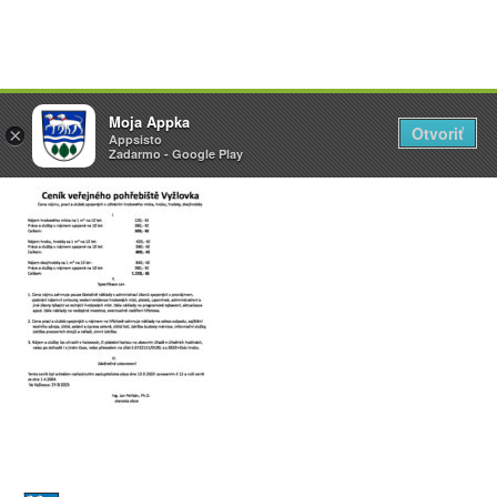
Přeskočit
Vyžlovka
Moja Appka
na
Otvoriť
Otevřít
×
×
AppSisto
Appsisto
obsah
- In Google Play
Zadarmo - Google Play