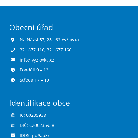
Obecní úřad
Na Návsi 57, 281 63 Vyžlovka
321 677 116
,
321 677 166
info@vyzlovka.cz
Pondělí 9 – 12
Středa 17 – 19
Identifikace obce
IČ: 00235938
DIČ: CZ00235938
IDDS: pu9ap3r