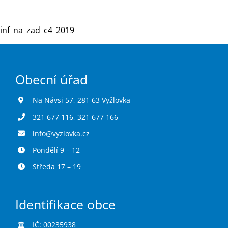
inf_na_zad_c4_2019
Turistika
Koupaliště
Obecní úřad
Hlášení závad
Na Návsi 57, 281 63 Vyžlovka
321 677 116
,
321 677 166
Kontakty
info@vyzlovka.cz
Pondělí 9 – 12
Středa 17 – 19
Identifikace obce
IČ: 00235938