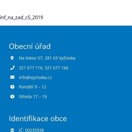
inf_na_zad_c5_2019
Turistika
Koupaliště
Obecní úřad
Hlášení závad
Na Návsi 57, 281 63 Vyžlovka
321 677 116
,
321 677 166
Kontakty
info@vyzlovka.cz
Pondělí 9 – 12
Středa 17 – 19
Identifikace obce
IČ: 00235938