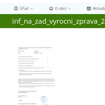
Úřad
O obci
Aktuali
inf_na_zad_vyrocni_zprava_