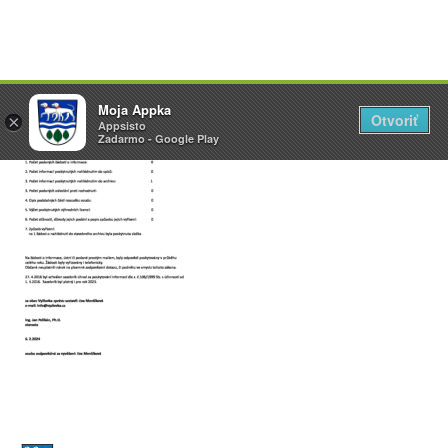
Přeskočit
Vyžlovka
Moja Appka
na
Otvoriť
Otevřít
×
×
AppSisto
Appsisto
obsah
- In Google Play
Zadarmo - Google Play