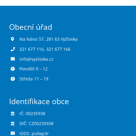
Obecní úřad
Na Návsi 57, 281 63 Vyžlovka
321 677 116
,
321 677 166
info@vyzlovka.cz
Pondělí 9 – 12
Středa 17 – 19
Identifikace obce
IČ: 00235938
DIČ: CZ00235938
IDDS: pu9ap3r