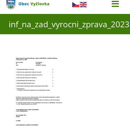
Togg
Navi
Úřad
inf_na_zad_vyrocni_zprava_2023
O obci
Aktuality
Škola
Turistika
Koupaliště