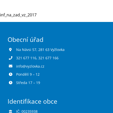
inf_na_zad_vz_2017
Turistika
Koupaliště
Obecní úřad
Hlášení závad
Na Návsi 57, 281 63 Vyžlovka
321 677 116
,
321 677 166
Kontakty
info@vyzlovka.cz
Pondělí 9 – 12
Středa 17 – 19
Identifikace obce
IČ: 00235938