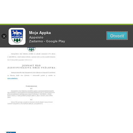
Přeskočit
Vyžlovka
Moja Appka
na
Otvoriť
Otevřít
×
×
AppSisto
Appsisto
obsah
- In Google Play
Zadarmo - Google Play