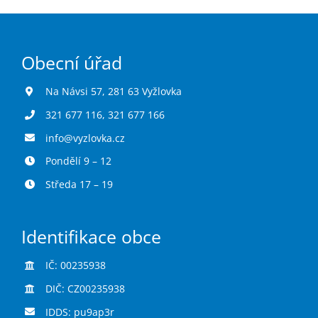
Obecní úřad
Na Návsi 57, 281 63 Vyžlovka
321 677 116
,
321 677 166
info@vyzlovka.cz
Pondělí 9 – 12
Středa 17 – 19
Identifikace obce
IČ: 00235938
DIČ: CZ00235938
IDDS: pu9ap3r