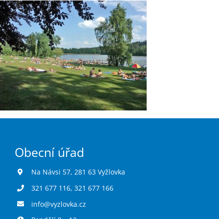
Kontakty
Obecní úřad
Na Návsi 57, 281 63 Vyžlovka
321 677 116
,
321 677 166
info@vyzlovka.cz