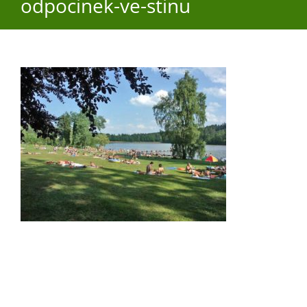
odpocinek-ve-stinu
O obci
Aktuality
Škola
Turistika
Koupaliště
Hlášení závad