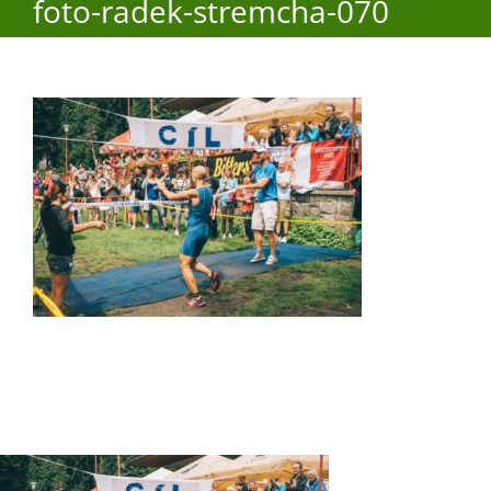
foto-radek-stremcha-070
O obci
Aktuality
Škola
Turistika
Koupaliště
Hlášení závad
Kontakty