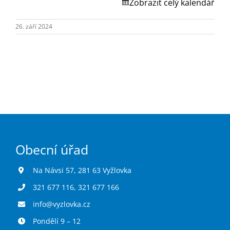
Turistika
Zobrazit celý kalendář
26. září 2024
Koupaliště
Hlášení závad
Kontakty
Obecní úřad
Na Návsi 57, 281 63 Vyžlovka
321 677 116
,
321 677 166
info@vyzlovka.cz
Pondělí 9 – 12