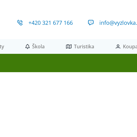
+420 321 677 166
info@vyzlovka
ty
Škola
Turistika
Koupa