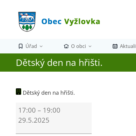
Přeskočit
na
obsah
Úřad
O obci
Aktuali
Dětský den na hřišti.
Dětský den na hřišti.
Dětský
17:00
–
19:00
den
29.5.2025
na
hřišti.