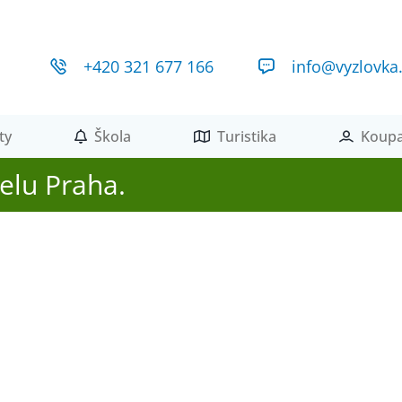
+420 321 677 166
info@vyzlovka
ty
Škola
Turistika
Koupa
elu Praha.