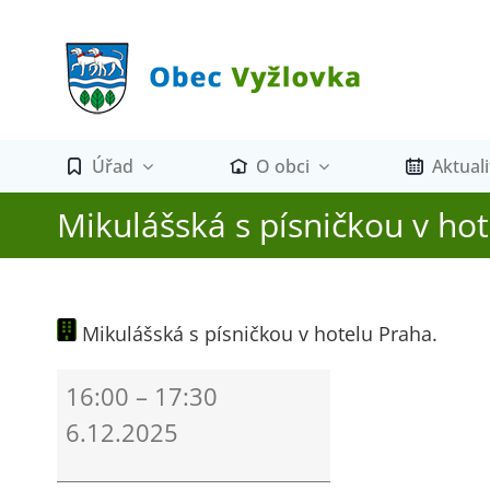
Přeskočit
na
obsah
Úřad
O obci
Aktuali
Mikulášská s písničkou v hot
Mikulášská s písničkou v hotelu Praha.
Mikulášská
16:00
–
17:30
s
6.12.2025
písničkou
v
hotelu