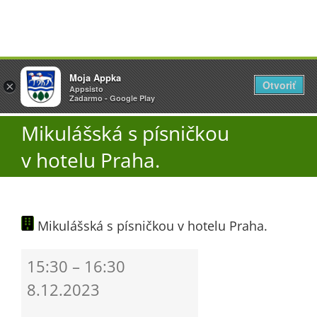
Přeskočit
Vyžlovka
Moja Appka
na
Otvoriť
Otevřít
×
×
AppSisto
Appsisto
obsah
Togg
- In Google Play
Zadarmo - Google Play
Navi
Mikulášská s písničkou
Úřad
v hotelu Praha.
O obci
Mikulášská s písničkou v hotelu Praha.
Aktuality
Mikulášská
15:30
–
16:30
Škola
s
8.12.2023
písničkou
v