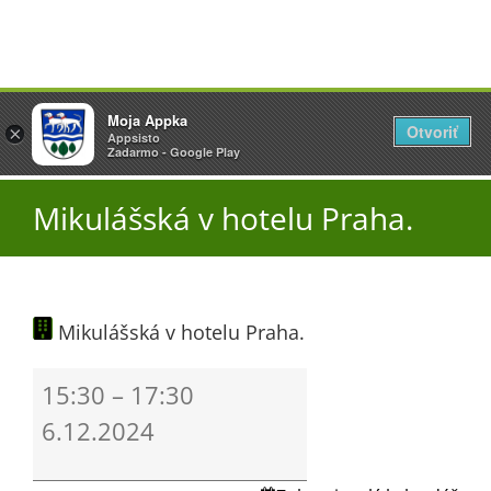
Přeskočit
Vyžlovka
Moja Appka
na
Otvoriť
Otevřít
×
×
AppSisto
Appsisto
obsah
Togg
- In Google Play
Zadarmo - Google Play
Navi
Úřad
Mikulášská v hotelu Praha.
O obci
Mikulášská v hotelu Praha.
Aktuality
Mikulášská
15:30
–
17:30
v
Škola
6.12.2024
hotelu
Praha.