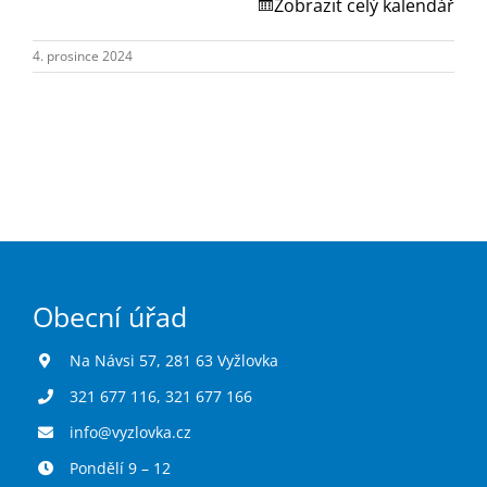
Turistika
Zobrazit celý kalendář
4. prosince 2024
Koupaliště
Hlášení závad
Kontakty
Obecní úřad
Na Návsi 57, 281 63 Vyžlovka
321 677 116
,
321 677 166
info@vyzlovka.cz
Pondělí 9 – 12